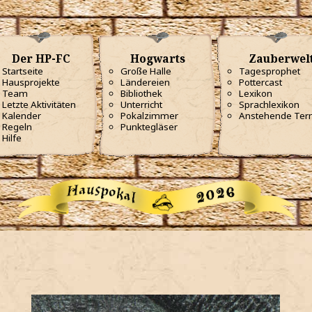
Der HP-FC
Hogwarts
Zauberwel
Startseite
Große Halle
Tagesprophet
Hausprojekte
Ländereien
Pottercast
Team
Bibliothek
Lexikon
Letzte Aktivitäten
Unterricht
Sprachlexikon
Kalender
Pokalzimmer
Anstehende Ter
Regeln
Punktegläser
Hilfe