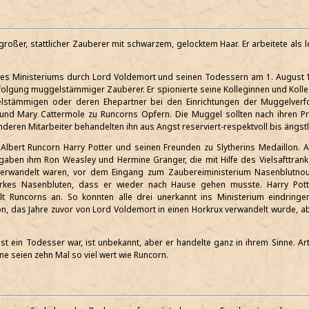
großer, stattlicher Zauberer mit schwarzem, gelocktem Haar. Er arbeitete als l
s Ministeriums durch Lord Voldemort und seinen Todessern am 1. August 19
rfolgung muggelstämmiger Zauberer. Er spionierte seine Kolleginnen und Kolle
elstämmigen oder deren Ehepartner bei den Einrichtungen der Muggelverf
l und Mary Cattermole zu Runcorns Opfern. Die Muggel sollten nach ihren 
deren Mitarbeiter behandelten ihn aus Angst reserviert-respektvoll bis ängstl
 Albert Runcorn Harry Potter und seinen Freunden zu Slytherins Medaillon
ben ihm Ron Weasley und Hermine Granger, die mit Hilfe des Vielsafttrank
verwandelt waren, vor dem Eingang zum Zaubereiministerium Nasenblutnou
arkes Nasenbluten, dass er wieder nach Hause gehen musste. Harry Pott
talt Runcorns an. So konnten alle drei unerkannt ins Ministerium eindring
, das Jahre zuvor von Lord Voldemort in einen Horkrux verwandelt wurde, a
t ein Todesser war, ist unbekannt, aber er handelte ganz in ihrem Sinne. Ar
e seien zehn Mal so viel wert wie Runcorn.