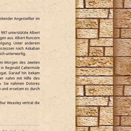
eitender Angestellter im
97 unterstützte Albert
gen aus. Albert Runcorn
olgung. Unter anderem
Prozessen nach Askaban
ich-unterwürfig.
. Am Morgen des zweiten
 in Reginald Cattermole
gat. Darauf hin bekam
er nahm mit Hilfe des
en. Sie nahmen Dolores
b und ersetzen es durch
thur Weasley vertrat die