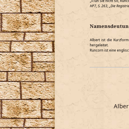
»Tun Sie nicht so, Run
HP7, S. 263,
Die Regist
Namensdeutun
Albert ist die Kurzfor
hergeleitet.
Runcorn ist eine englis
Alber