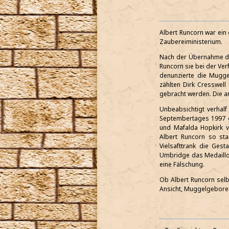
Albert Runcorn war ein 
Zaubereiministerium.
Nach der Übernahme de
Runcorn sie bei der Ve
denunzierte die Mugg
zählten Dirk Cresswel
gebracht werden. Die an
Unbeabsichtigt verhalf
Septembertages 1997 ga
und Mafalda Hopkirk 
Albert Runcorn so st
Vielsafttrank die Ges
Umbridge das Medaillon
eine Fälschung.
Ob Albert Runcorn selbs
Ansicht, Muggelgeboren