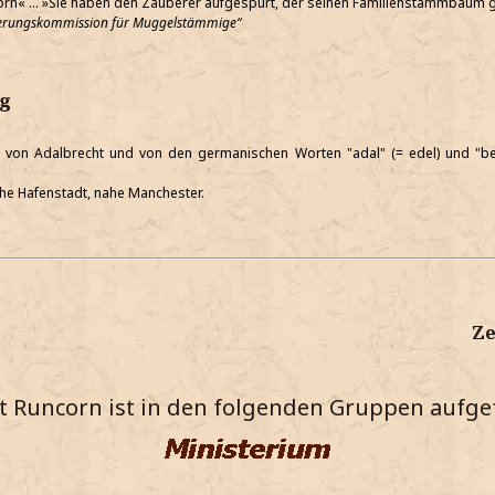
corn« ... »Sie haben den Zauberer aufgespürt, der seinen Familienstammbaum g
rierungskommission für Muggelstämmige
g
m von Adalbrecht und von den germanischen Worten "adal" (= edel) und "ber
che Hafenstadt, nahe Manchester.
Ze
t Runcorn ist in den folgenden Gruppen aufge