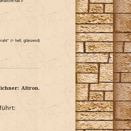
efälscht hat.«
aht" (= hell, glänzend)
ichner: Altron.
führt: