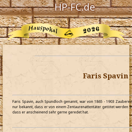
HP-FC.de
Navigation
Harry Potter
Der HP-FC
Hogwarts
Zauberwelt
Faris Spavin
Willkommen
Faris Spavin, auch Spundloch genannt, war von 1865 - 1903 Zaubereim
Jetzt Fanclub-Mitglied werden!
nur bekannt, dass er von einem Zentaurenattentäter getötet werden so
dass er anscheinend sehr gerne geredet hat.