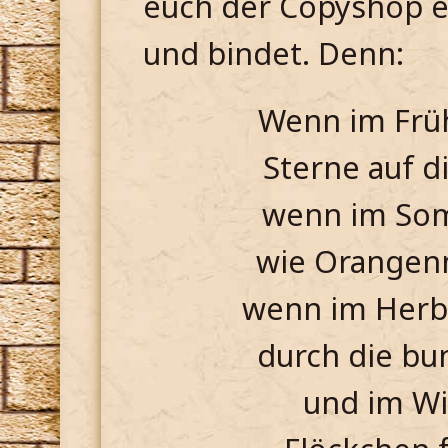
euch der Copyshop e
und bindet. Denn:
Wenn im Früh
Sterne auf d
wenn im So
wie Orange
wenn im Herbs
durch die bu
und im Win