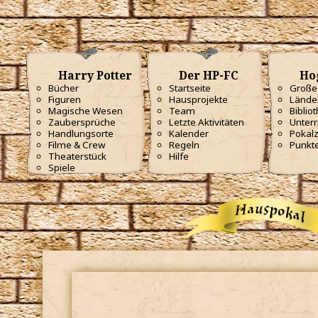
Harry Potter
Der HP-FC
Ho
Bücher
Startseite
Große 
Figuren
Hausprojekte
Lände
Magische Wesen
Team
Biblio
Zaubersprüche
Letzte Aktivitäten
Unterr
Handlungsorte
Kalender
Pokal
Filme & Crew
Regeln
Punkt
Theaterstück
Hilfe
Spiele