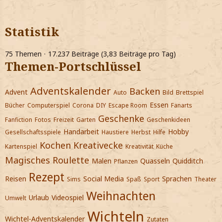
Statistik
75 Themen
17.237 Beiträge (3,83 Beiträge pro Tag)
Themen-Portschlüssel
Adventskalender
Backen
Advent
Auto
Bild
Brettspiel
Essen
Bücher
Computerspiel
Corona
DIY
Escape Room
Fanarts
Geschenke
Fanfiction
Fotos
Freizeit
Garten
Geschenkideen
Handarbeit
Hobby
Gesellschaftsspiele
Haustiere
Herbst
Hilfe
Kochen
Kreativecke
Kartenspiel
Kreativität
Küche
Magisches Roulette
Malen
Quasseln
Quidditch
Pflanzen
Rezept
Reisen
Social Media
Sprachen
Sims
Spaß
Sport
Theater
Weihnachten
Urlaub
Videospiel
Umwelt
Wichteln
Wichtel-Adventskalender
Zutaten