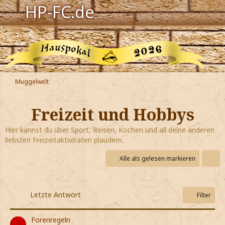
HP-FC.de
Navigation
Harry Potter
Der HP-FC
Muggelwelt
Hogwarts
Freizeit und Hobbys
Zauberwelt
Hier kannst du über Sport, Reisen, Kochen und all deine anderen
liebsten Freizeitaktivitäten plaudern.
Willkommen
Alle als gelesen markieren
Jetzt Fanclub-Mitglied werden!
Letzte Antwort
Filter
Forenregeln