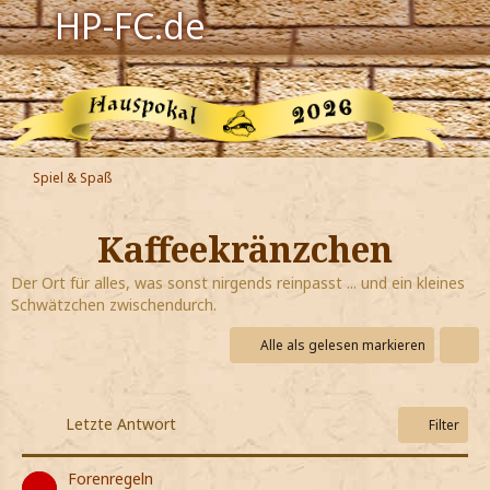
HP-FC.de
Navigation
Harry Potter
Der HP-FC
Spiel & Spaß
Hogwarts
Kaffeekränzchen
Zauberwelt
Der Ort für alles, was sonst nirgends reinpasst ... und ein kleines
Schwätzchen zwischendurch.
Willkommen
Alle als gelesen markieren
Jetzt Fanclub-Mitglied werden!
Letzte Antwort
Filter
Forenregeln