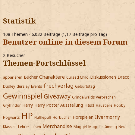
Statistik
108 Themen
6.032 Beiträge (1,17 Beiträge pro Tag)
Benutzer online in diesem Forum
2 Besucher
Themen-Portschlüssel
Charaktere
Bücher
Diskussionen
Draco
apparieren
Cursed Child
frechverlag
Dudley
dursley
Events
Geburtstag
Gewinnspiel
Giveaway
Grindelwalds Verbrechen
Harry
Harry Potter Ausstellung
Haus
Gryffindor
Haustiere
Hobby
HP
Ilvermorny
Hörspielen
Hogwarts
Hufflepuff
Hörbücher
Merchandise
Klassen
Lehrer
Lesen
Muggel
Muggelstämmig
Neu