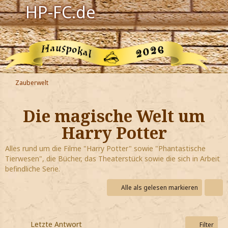
HP-FC.de
Navigation
Harry Potter
Der HP-FC
Zauberwelt
Hogwarts
Die magische Welt um
Zauberwelt
Harry Potter
Willkommen
Alles rund um die Filme "Harry Potter" sowie "Phantastische
Tierwesen", die Bücher, das Theaterstück sowie die sich in Arbeit
befindliche Serie.
Jetzt Fanclub-Mitglied werden!
Alle als gelesen markieren
Letzte Antwort
Filter