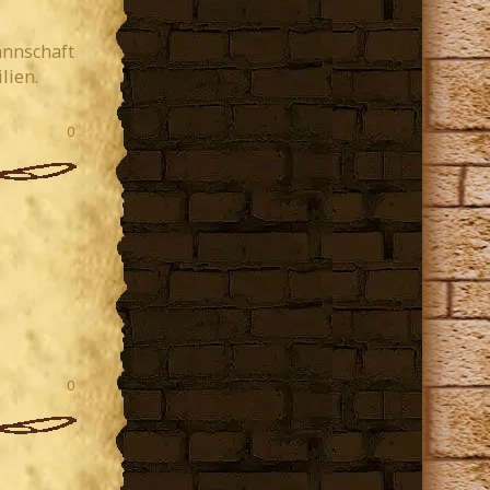
annschaft
lien.
0
0