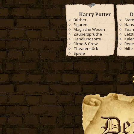
Harry Potter
D
Bücher
Start
Figuren
Haus
Magische Wesen
Tea
Zaubersprüche
Letzt
Handlungsorte
Kale
Filme & Crew
Rege
Theaterstück
Hilfe
Spiele