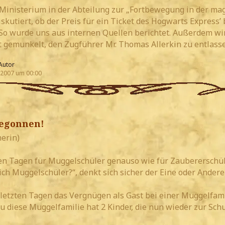
 Ministerium in der Abteilung zur „Fortbewegung in der ma
skutiert, ob der Preis für ein Ticket des Hogwarts Express’ 
 So wurde uns aus internen Quellen berichtet. Außerdem wi
t gemunkelt, den Zugführer Mr. Thomas Allerkin zu entlasse
Autor
 2007 um 00:00
begonnen!
herin)
esen Tagen für Muggelschüler genauso wie für Zaubererschül
ich Muggelschüler?“, denkt sich sicher der Eine oder Andere
n letzten Tagen das Vergnügen als Gast bei einer Muggelfami
u diese Muggelfamilie hat 2 Kinder, die nun wieder zur Sch