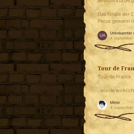
Resistencia (Arg
Das Finale der 
Perus gewann i
Unbekannter 
4. September
Tour de Fra
Tour de France
...wurde wirklic
Minor
4. September