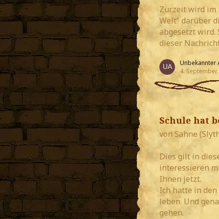
Zurzeit wird im
Welt“ darüber di
abgesetzt wird.
dieser Nachrich
Unbekannter 
4. September
Schule hat 
von Sahne (Slyt
Dies gilt in di
interessieren m
Ihnen jetzt.
Ich hatte in de
leben. Und gena
gehen.