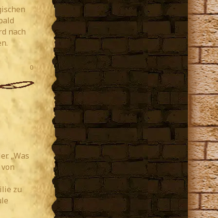
gischen
bald
rd nach
n.
0
er. „Was
 von
lie zu
ule