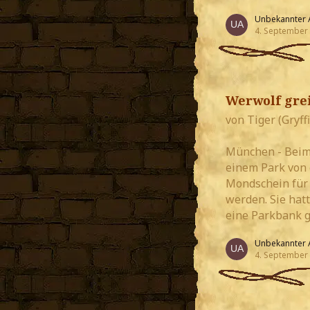
Unbekannter 
4. September
Werwolf grei
von Tiger (Gryff
München - Beim 
einem Park von 
Mondschein für 
werden. Sie hat
eine Parkbank g
Unbekannter 
4. September