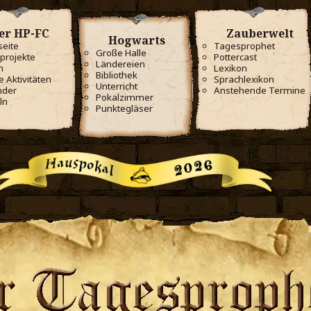
er HP-FC
Zauberwelt
Hogwarts
seite
Tagesprophet
Große Halle
projekte
Pottercast
Ländereien
m
Lexikon
Bibliothek
e Aktivitäten
Sprachlexikon
Unterricht
nder
Anstehende Termine
Pokalzimmer
ln
Punktegläser