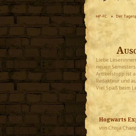
HP-FC
Der Tages
Ausg
Liebe Leserinnen
neuen Semesters v
Artikelstopp ist
Redakteur und au
Viel Spaß beim L
Hogwarts Exp
von Choja Chang