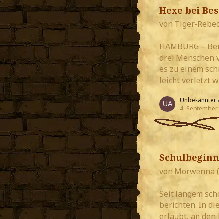
Hexe bei Bes
von Tiger-Rebe
HAMBURG – Bei d
drei Menschen v
es zu einem sch
leicht verletzt 
Unbekannter 
4. September
Schulbeginn
von Morwenna (
Seit langem sch
berichten. In di
erlaubt, an den 