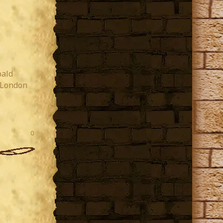
bald
n London
0