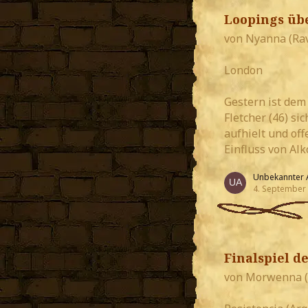
Loopings üb
von Nyanna (Ra
London
Gestern ist dem
Fletcher (46) si
aufhielt und of
Einfluss von Alk
Unbekannter 
4. September
Finalspiel d
von Morwenna (