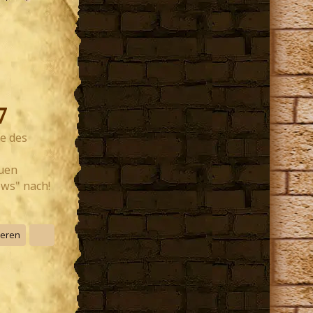
7
e des
euen
ws" nach!
ieren