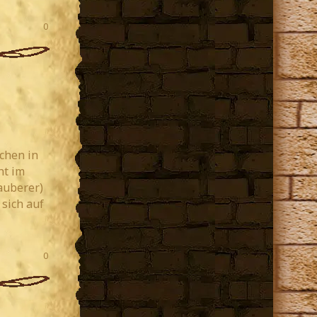
0
chen in
ht im
auberer)
sich auf
0