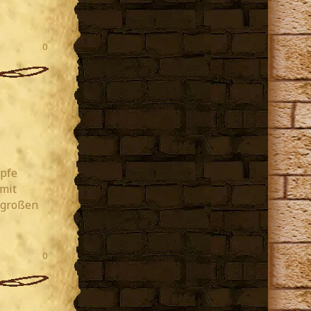
0
öpfe
 mit
 großen
0