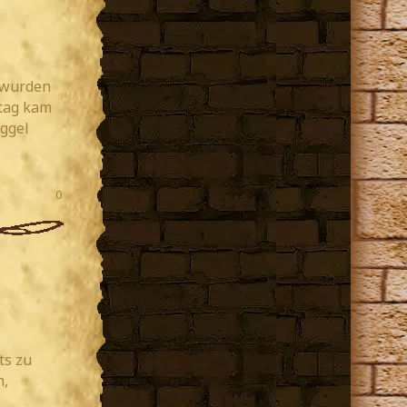
 wurden
ntag kam
uggel
0
ts zu
h,