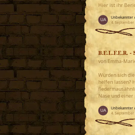
Hier ist ihr Beri
Unbekannter 
4. September
B.E.L.F.E.R. 
von Emma-Mari
Würden sich die
helfen lassen? 
fledermausähnli
Nase und einer 
Unbekannter 
4. September