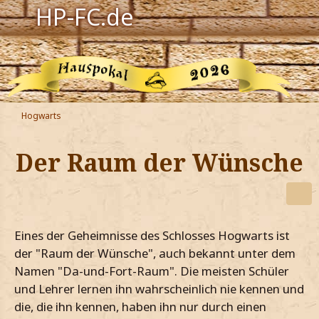
HP-FC.de
Navigation
Harry Potter
Der HP-FC
Hogwarts
Hogwarts
Der Raum der Wünsche
Zauberwelt
Willkommen
Eines der Geheimnisse des Schlosses Hogwarts ist
Jetzt Fanclub-Mitglied werden!
der "Raum der Wünsche", auch bekannt unter dem
Namen "Da-und-Fort-Raum". Die meisten Schüler
und Lehrer lernen ihn wahrscheinlich nie kennen und
die, die ihn kennen, haben ihn nur durch einen