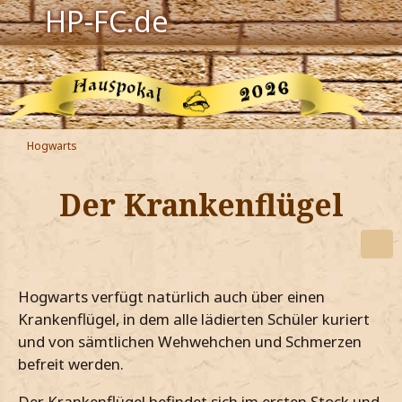
HP-FC.de
Navigation
Harry Potter
Der HP-FC
Hogwarts
Hogwarts
Der Krankenflügel
Zauberwelt
Willkommen
Hogwarts verfügt natürlich auch über einen
Jetzt Fanclub-Mitglied werden!
Krankenflügel, in dem alle lädierten Schüler kuriert
und von sämtlichen Wehwehchen und Schmerzen
befreit werden.
Der Krankenflügel befindet sich im ersten Stock und