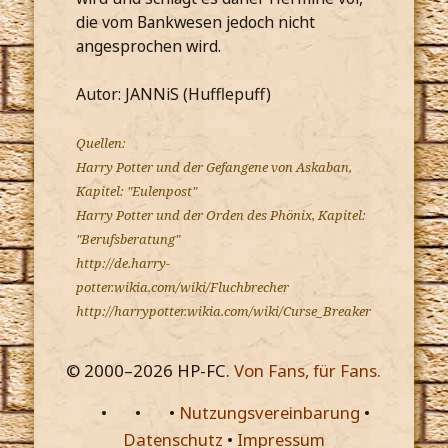
die vom Bankwesen jedoch nicht
angesprochen wird.
Autor: JANNiS (Hufflepuff)
Quellen:
Harry Potter und der Gefangene von Askaban,
Kapitel: "Eulenpost"
Harry Potter und der Orden des Phönix, Kapitel:
"Berufsberatung"
http://de.harry-
potter.wikia.com/wiki/Fluchbrecher
http://harrypotter.wikia.com/wiki/Curse_Breaker
© 2000–
2026
HP-FC.
Von Fans, für Fans.
•
•
•
Nutzungsvereinbarung
•
Datenschutz
•
Impressum