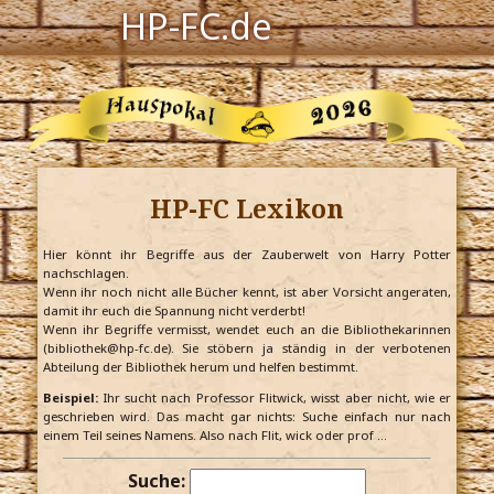
HP-FC.de
Navigation
Harry Potter
Der HP-FC
HP-FC Lexikon
Hogwarts
Zauberwelt
Hier könnt ihr Begriffe aus der Zauberwelt von Harry Potter
nachschlagen.
Wenn ihr noch nicht alle Bücher kennt, ist aber Vorsicht angeraten,
Willkommen
damit ihr euch die Spannung nicht verderbt!
Wenn ihr Begriffe vermisst, wendet euch an die Bibliothekarinnen
(bibliothek@hp-fc.de). Sie stöbern ja ständig in der verbotenen
Abteilung der Bibliothek herum und helfen bestimmt.
Jetzt Fanclub-Mitglied werden!
Beispiel:
Ihr sucht nach Professor Flitwick, wisst aber nicht, wie er
geschrieben wird. Das macht gar nichts: Suche einfach nur nach
einem Teil seines Namens. Also nach Flit, wick oder prof …
Suche: