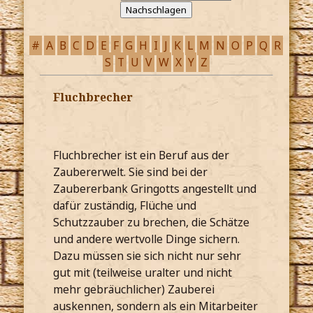
#
A
B
C
D
E
F
G
H
I
J
K
L
M
N
O
P
Q
R
S
T
U
V
W
X
Y
Z
Fluchbrecher
Fluchbrecher ist ein Beruf aus der
Zaubererwelt. Sie sind bei der
Zaubererbank Gringotts angestellt und
dafür zuständig, Flüche und
Schutzzauber zu brechen, die Schätze
und andere wertvolle Dinge sichern.
Dazu müssen sie sich nicht nur sehr
gut mit (teilweise uralter und nicht
mehr gebräuchlicher) Zauberei
auskennen, sondern als ein Mitarbeiter