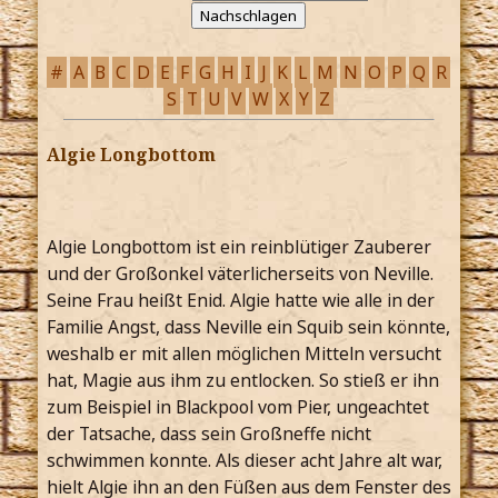
#
A
B
C
D
E
F
G
H
I
J
K
L
M
N
O
P
Q
R
S
T
U
V
W
X
Y
Z
Algie Longbottom
Algie Longbottom ist ein reinblütiger Zauberer
und der Großonkel väterlicherseits von Neville.
Seine Frau heißt Enid. Algie hatte wie alle in der
Familie Angst, dass Neville ein Squib sein könnte,
weshalb er mit allen möglichen Mitteln versucht
hat, Magie aus ihm zu entlocken. So stieß er ihn
zum Beispiel in Blackpool vom Pier, ungeachtet
der Tatsache, dass sein Großneffe nicht
schwimmen konnte. Als dieser acht Jahre alt war,
hielt Algie ihn an den Füßen aus dem Fenster des