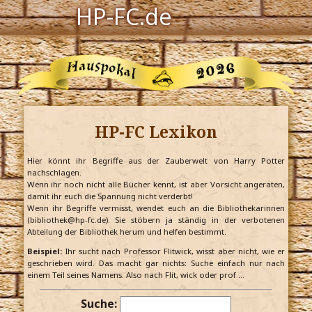
HP-FC.de
Navigation
Harry Potter
Der HP-FC
HP-FC Lexikon
Hogwarts
Zauberwelt
Hier könnt ihr Begriffe aus der Zauberwelt von Harry Potter
nachschlagen.
Wenn ihr noch nicht alle Bücher kennt, ist aber Vorsicht angeraten,
Willkommen
damit ihr euch die Spannung nicht verderbt!
Wenn ihr Begriffe vermisst, wendet euch an die Bibliothekarinnen
(bibliothek@hp-fc.de). Sie stöbern ja ständig in der verbotenen
Abteilung der Bibliothek herum und helfen bestimmt.
Jetzt Fanclub-Mitglied werden!
Beispiel:
Ihr sucht nach Professor Flitwick, wisst aber nicht, wie er
geschrieben wird. Das macht gar nichts: Suche einfach nur nach
einem Teil seines Namens. Also nach Flit, wick oder prof …
Suche: