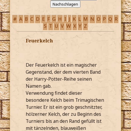
#
A
B
C
D
E
F
G
H
I
J
K
L
M
N
O
P
Q
R
S
T
U
V
W
X
Y
Z
Feuerkelch
Der Feuerkelch ist ein magischer
Gegenstand, der dem vierten Band
der Harry-Potter-Reihe seinen
Namen gab.
Verwendung findet dieser
besondere Kelch beim Trimagischen
Turnier. Er ist ein grob geschnitzter,
hölzerner Kelch, der zu Beginn des
Turniers bis an den Rand gefüllt ist
mit tänzelnden, blauweißen