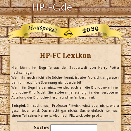
HP-FC.de
Navigation
Harry Potter
Der HP-FC
HP-FC Lexikon
Hogwarts
Zauberwelt
Hier könnt ihr Begriffe aus der Zauberwelt von Harry Potter
nachschlagen.
Wenn ihr noch nicht alle Bücher kennt, ist aber Vorsicht angeraten,
Willkommen
damit ihr euch die Spannung nicht verderbt!
Wenn ihr Begriffe vermisst, wendet euch an die Bibliothekarinnen
(bibliothek@hp-fc.de). Sie stöbern ja ständig in der verbotenen
Abteilung der Bibliothek herum und helfen bestimmt.
Jetzt Fanclub-Mitglied werden!
Beispiel:
Ihr sucht nach Professor Flitwick, wisst aber nicht, wie er
geschrieben wird. Das macht gar nichts: Suche einfach nur nach
einem Teil seines Namens. Also nach Flit, wick oder prof …
Suche: