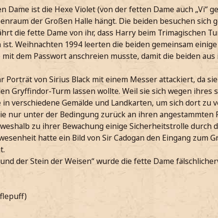
en Dame ist die Hexe Violet (von der fetten Dame auch „Vi“ g
enraum der Großen Halle hängt. Die beiden besuchen sich ge
fährt die fette Dame von ihr, dass Harry beim Trimagischen T
st. Weihnachten 1994 leerten die beiden gemeinsam einige
e mit dem Passwort anschreien musste, damit die beiden aus 
 Porträt von Sirius Black mit einem Messer attackiert, da si
den Gryffindor-Turm lassen wollte. Weil sie sich wegen ihres
e in verschiedene Gemälde und Landkarten, um sich dort zu 
sie nur unter der Bedingung zurück an ihren angestammten Pl
weshalb zu ihrer Bewachung einige Sicherheitstrolle durch 
wesenheit hatte ein Bild von Sir Cadogan den Eingang zum Gr
t.
 und der Stein der Weisen“ wurde die fette Dame fälschliche
flepuff)