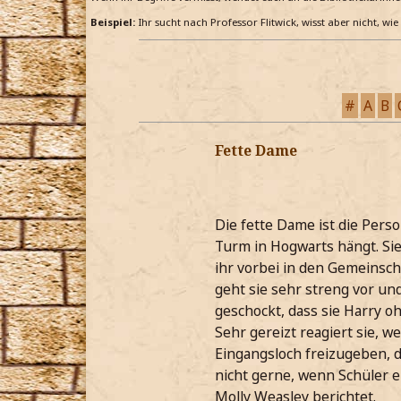
Beispiel:
Ihr sucht nach Professor Flitwick, wisst aber nicht, wi
#
A
B
Fette Dame
Die fette Dame ist die Pers
Turm in Hogwarts hängt. Sie 
ihr vorbei in den Gemeinsc
geht sie sehr streng vor u
geschockt, dass sie Harry o
Sehr gereizt reagiert sie, 
Eingangsloch freizugeben, d
nicht gerne, wenn Schüler e
Molly Weasley berichtet.