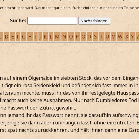
e er geschrieben wird. Das macht gar nichts: Suche einfach nur nach einem Teil sein
Suche:
C
D
E
F
G
H
I
J
K
L
M
N
O
P
Q
R
S
T
U
V
W
X
Y
on auf einem Ölgemälde im siebten Stock, das vor dem Eingan
trägt ein rosa Seidenkleid und befindet sich fast immer in i
haftsraum möchte, muss ihr das von ihr festgelegte Hauspas
nd macht auch keine Ausnahmen. Nur nach Dumbledores Tod is
hne Passwort den Zutritt gewährt.
wenn jemand ihr das Passwort nennt, sie daraufhin aufschwin
erjenige sie dann aber rumhängen lässt, ohne einzutreten. E
rst spät nachts zurückkehren, und hält ihnen dann eine Gard