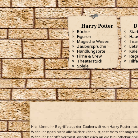
Harry Potter
D
Bücher
Star
Figuren
Haus
Magische Wesen
Tea
Zaubersprüche
Letz
Handlungsorte
Kale
Filme & Crew
Reg
Theaterstück
Hilfe
Spiele
Hier könnt ihr Begriffe aus der Zauberwelt von Harry Potter na
Wenn ihr noch nicht alle Bücher kennt, ist aber Vorsicht angera
Wenn ihr Begriffe vermisst, wendet euch an die Bibliothekarinne