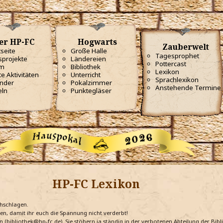
er HP-FC
Hogwarts
Zauberwelt
tseite
Große Halle
Tagesprophet
projekte
Ländereien
Pottercast
m
Bibliothek
Lexikon
te Aktivitäten
Unterricht
Sprachlexikon
nder
Pokalzimmer
Anstehende Termine
eln
Punktegläser
HP-FC Lexikon
chschlagen.
ten, damit ihr euch die Spannung nicht verderbt!
n (bibliothek@hp-fc.de). Sie stöbern ja ständig in der verbotenen Abteilung der Bi