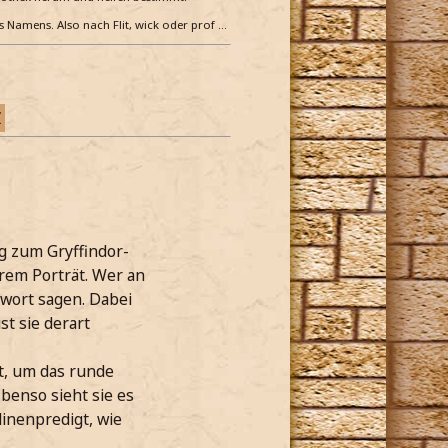
es Namens. Also nach Flit, wick oder prof …
Z
g zum Gryffindor-
hrem Porträt. Wer an
swort sagen. Dabei
t sie derart
gt, um das runde
benso sieht sie es
inenpredigt, wie