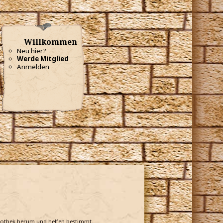
Willkommen
Neu hier?
Werde Mitglied
Anmelden
bliothek herum und helfen bestimmt.