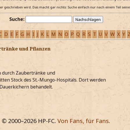
e er geschrieben wird. Das macht gar nichts: Suche einfach nur nach einem Teil sein
Suche:
C
D
E
F
G
H
I
J
K
L
M
N
O
P
Q
R
S
T
U
V
W
X
Y
rtränke und Pflanzen
en durch Zaubertränke und
ritten Stock des St.-Mungo-Hospitals. Dort werden
Dauerkichern behandelt.
© 2000–
2026
HP-FC.
Von Fans, für Fans.