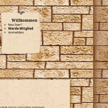
Willkommen
Neu hier?
Werde Mitglied
Anmelden
bliothek herum und helfen bestimmt.