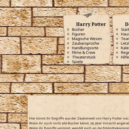
Harry Potter
D
Bücher
Star
Figuren
Haus
Magische Wesen
Tea
Zaubersprüche
Letz
Handlungsorte
Kale
Filme & Crew
Reg
Theaterstück
Hilfe
Spiele
Hier könnt ihr Begriffe aus der Zauberwelt von Harry Potter na
Wenn ihr noch nicht alle Bücher kennt, ist aber Vorsicht angera
Wenn ihr Begriffe vermisst, wendet euch an die Bibliothekarinne