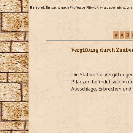
Beispiel:
Ihr sucht nach Professor Flitwick, wisst aber nicht, wi
#
A
B
Vergiftung durch Zaube
Die Station für Vergiftung
Pflanzen befindet sich im d
Ausschläge, Erbrechen und 