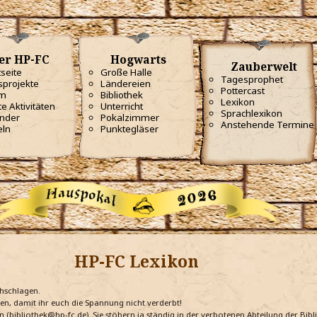
er HP-FC
Hogwarts
Zauberwelt
tseite
Große Halle
Tagesprophet
projekte
Ländereien
Pottercast
m
Bibliothek
Lexikon
te Aktivitäten
Unterricht
Sprachlexikon
nder
Pokalzimmer
Anstehende Termine
eln
Punktegläser
HP-FC Lexikon
chschlagen.
ten, damit ihr euch die Spannung nicht verderbt!
n (bibliothek@hp-fc.de). Sie stöbern ja ständig in der verbotenen Abteilung der Bi