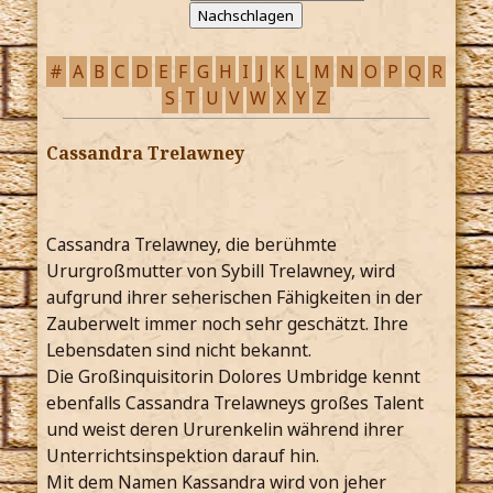
#
A
B
C
D
E
F
G
H
I
J
K
L
M
N
O
P
Q
R
S
T
U
V
W
X
Y
Z
Cassandra Trelawney
Cassandra Trelawney, die berühmte
Ururgroßmutter von Sybill Trelawney, wird
aufgrund ihrer seherischen Fähigkeiten in der
Zauberwelt immer noch sehr geschätzt. Ihre
Lebensdaten sind nicht bekannt.
Die Großinquisitorin Dolores Umbridge kennt
ebenfalls Cassandra Trelawneys großes Talent
und weist deren Ururenkelin während ihrer
Unterrichtsinspektion darauf hin.
Mit dem Namen Kassandra wird von jeher