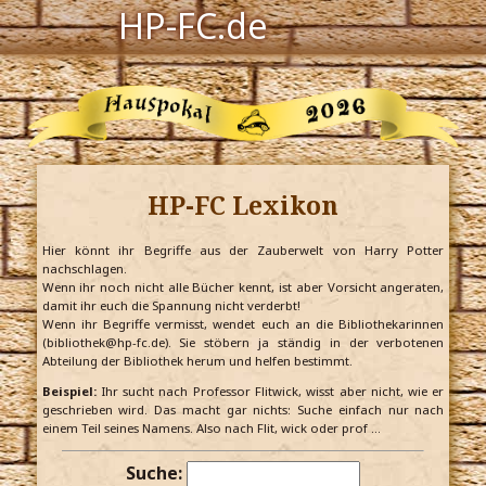
HP-FC.de
Navigation
Harry Potter
Der HP-FC
HP-FC Lexikon
Hogwarts
Zauberwelt
Hier könnt ihr Begriffe aus der Zauberwelt von Harry Potter
nachschlagen.
Wenn ihr noch nicht alle Bücher kennt, ist aber Vorsicht angeraten,
Willkommen
damit ihr euch die Spannung nicht verderbt!
Wenn ihr Begriffe vermisst, wendet euch an die Bibliothekarinnen
(bibliothek@hp-fc.de). Sie stöbern ja ständig in der verbotenen
Abteilung der Bibliothek herum und helfen bestimmt.
Jetzt Fanclub-Mitglied werden!
Beispiel:
Ihr sucht nach Professor Flitwick, wisst aber nicht, wie er
geschrieben wird. Das macht gar nichts: Suche einfach nur nach
einem Teil seines Namens. Also nach Flit, wick oder prof …
Suche: