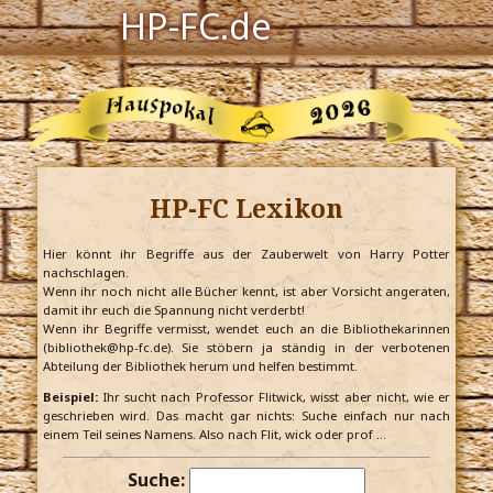
HP-FC.de
Navigation
Harry Potter
Der HP-FC
HP-FC Lexikon
Hogwarts
Zauberwelt
Hier könnt ihr Begriffe aus der Zauberwelt von Harry Potter
nachschlagen.
Wenn ihr noch nicht alle Bücher kennt, ist aber Vorsicht angeraten,
Willkommen
damit ihr euch die Spannung nicht verderbt!
Wenn ihr Begriffe vermisst, wendet euch an die Bibliothekarinnen
(bibliothek@hp-fc.de). Sie stöbern ja ständig in der verbotenen
Abteilung der Bibliothek herum und helfen bestimmt.
Jetzt Fanclub-Mitglied werden!
Beispiel:
Ihr sucht nach Professor Flitwick, wisst aber nicht, wie er
geschrieben wird. Das macht gar nichts: Suche einfach nur nach
einem Teil seines Namens. Also nach Flit, wick oder prof …
Suche: