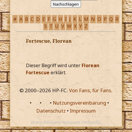
#
A
B
C
D
E
F
G
H
I
J
K
L
M
N
O
P
Q
R
S
T
U
V
W
X
Y
Z
Fortescue, Florean
Dieser Begriff wird unter
Florean
Fortescue
erklärt.
© 2000–
2026
HP-FC.
Von Fans, für Fans.
•
•
•
Nutzungsvereinbarung
•
Datenschutz
•
Impressum
Draco Dormiens Nunquam Titillandus