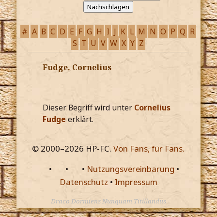
#
A
B
C
D
E
F
G
H
I
J
K
L
M
N
O
P
Q
R
S
T
U
V
W
X
Y
Z
Fudge, Cornelius
Dieser Begriff wird unter
Cornelius
Fudge
erklärt.
© 2000–
2026
HP-FC.
Von Fans, für Fans.
•
•
•
Nutzungsvereinbarung
•
Datenschutz
•
Impressum
Draco Dormiens Nunquam Titillandus