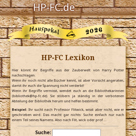
HP-FC.de
Navigation
Harry Potter
Der HP-FC
HP-FC Lexikon
Hogwarts
Zauberwelt
Hier könnt ihr Begriffe aus der Zauberwelt von Harry Potter
nachschlagen.
Wenn ihr noch nicht alle Bücher kennt, ist aber Vorsicht angeraten,
Willkommen
damit ihr euch die Spannung nicht verderbt!
Wenn ihr Begriffe vermisst, wendet euch an die Bibliothekarinnen
(bibliothek@hp-fc.de). Sie stöbern ja ständig in der verbotenen
Abteilung der Bibliothek herum und helfen bestimmt.
Jetzt Fanclub-Mitglied werden!
Beispiel:
Ihr sucht nach Professor Flitwick, wisst aber nicht, wie er
geschrieben wird. Das macht gar nichts: Suche einfach nur nach
einem Teil seines Namens. Also nach Flit, wick oder prof …
Suche: