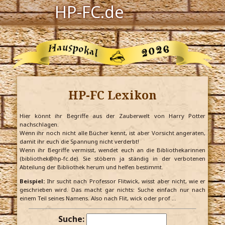
HP-FC.de
Navigation
Harry Potter
Der HP-FC
HP-FC Lexikon
Hogwarts
Zauberwelt
Hier könnt ihr Begriffe aus der Zauberwelt von Harry Potter
nachschlagen.
Wenn ihr noch nicht alle Bücher kennt, ist aber Vorsicht angeraten,
Willkommen
damit ihr euch die Spannung nicht verderbt!
Wenn ihr Begriffe vermisst, wendet euch an die Bibliothekarinnen
(bibliothek@hp-fc.de). Sie stöbern ja ständig in der verbotenen
Abteilung der Bibliothek herum und helfen bestimmt.
Jetzt Fanclub-Mitglied werden!
Beispiel:
Ihr sucht nach Professor Flitwick, wisst aber nicht, wie er
geschrieben wird. Das macht gar nichts: Suche einfach nur nach
einem Teil seines Namens. Also nach Flit, wick oder prof …
Suche: