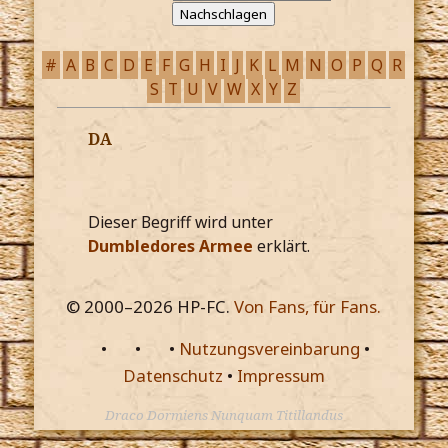
#
A
B
C
D
E
F
G
H
I
J
K
L
M
N
O
P
Q
R
S
T
U
V
W
X
Y
Z
DA
Dieser Begriff wird unter
Dumbledores Armee
erklärt.
© 2000–
2026
HP-FC.
Von Fans, für Fans.
•
•
•
Nutzungsvereinbarung
•
Datenschutz
•
Impressum
Draco Dormiens Nunquam Titillandus