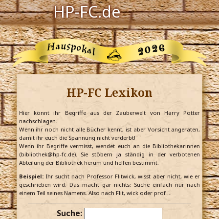
HP-FC.de
Navigation
Harry Potter
Der HP-FC
HP-FC Lexikon
Hogwarts
Zauberwelt
Hier könnt ihr Begriffe aus der Zauberwelt von Harry Potter
nachschlagen.
Wenn ihr noch nicht alle Bücher kennt, ist aber Vorsicht angeraten,
Willkommen
damit ihr euch die Spannung nicht verderbt!
Wenn ihr Begriffe vermisst, wendet euch an die Bibliothekarinnen
(bibliothek@hp-fc.de). Sie stöbern ja ständig in der verbotenen
Abteilung der Bibliothek herum und helfen bestimmt.
Jetzt Fanclub-Mitglied werden!
Beispiel:
Ihr sucht nach Professor Flitwick, wisst aber nicht, wie er
geschrieben wird. Das macht gar nichts: Suche einfach nur nach
einem Teil seines Namens. Also nach Flit, wick oder prof …
Suche: