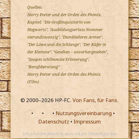
Quellen:
Harry Potter und der Orden des Phönix,
Kapitel: "Die Großinquisitorin von
Hogwarts", "Ausbildungserlass Nummer
vierundzwanzig", "Dumbledores Armee",
"Der Löwe und die Schlange", "Der Käfer in
der Klemme", "Gesehen – unvorhergesehen",
"Snapes schlimmste Erinnerung",
"Berufsberatung"
Harry Potter und der Orden des Phönix
(Film)
© 2000–
2026
HP-FC.
Von Fans, für Fans.
•
•
•
Nutzungsvereinbarung
•
Datenschutz
•
Impressum
Ich schwöre feierlich, dass ich ein Tunichtgut bin