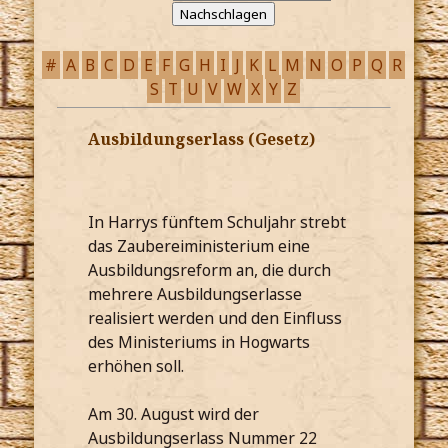
#
A
B
C
D
E
F
G
H
I
J
K
L
M
N
O
P
Q
R
S
T
U
V
W
X
Y
Z
Ausbildungserlass (Gesetz)
In Harrys fünftem Schuljahr strebt
das Zaubereiministerium eine
Ausbildungsreform an, die durch
mehrere Ausbildungserlasse
realisiert werden und den Einfluss
des Ministeriums in Hogwarts
erhöhen soll.
Am 30. August wird der
Ausbildungserlass Nummer 22