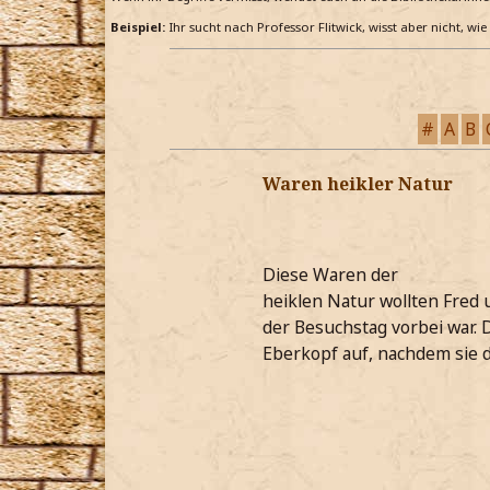
Beispiel:
Ihr sucht nach Professor Flitwick, wisst aber nicht, wi
#
A
B
Waren heikler Natur
Diese Waren der
heiklen Natur wollten Fred
der Besuchstag vorbei war. 
Eberkopf auf, nachdem sie 