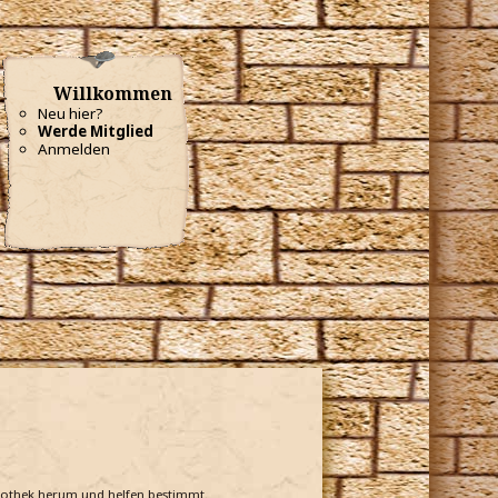
Willkommen
Neu hier?
Werde Mitglied
Anmelden
bliothek herum und helfen bestimmt.