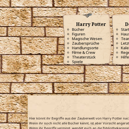
Harry Potter
D
Bücher
Star
Figuren
Haus
Magische Wesen
Tea
Zaubersprüche
Letz
Handlungsorte
Kale
Filme & Crew
Reg
Theaterstück
Hilfe
Spiele
Hier könnt ihr Begriffe aus der Zauberwelt von Harry Potter na
Wenn ihr noch nicht alle Bücher kennt, ist aber Vorsicht angera
Wenn ihr Begriffe vermisst, wendet euch an die Bibliothekarinne