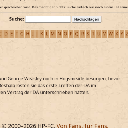
e er geschrieben wird. Das macht gar nichts: Suche einfach nur nach einem Teil sein
Suche:
C
D
E
F
G
H
I
J
K
L
M
N
O
P
Q
R
S
T
U
V
W
X
Y
 und George Weasley noch in Hogsmeade besorgen, bevor
Deshalb lösten sie das erste Treffen der DA im
den Vertrag der DA unterschrieben hatten.
© 2000–
2026
HP-FC.
Von Fans, für Fans.