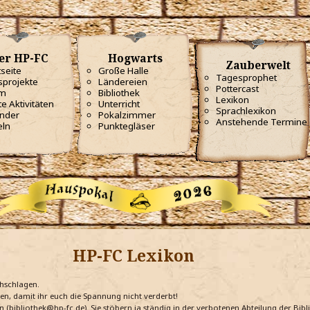
er HP-FC
Hogwarts
Zauberwelt
tseite
Große Halle
Tagesprophet
projekte
Ländereien
Pottercast
m
Bibliothek
Lexikon
te Aktivitäten
Unterricht
Sprachlexikon
nder
Pokalzimmer
Anstehende Termine
eln
Punktegläser
HP-FC Lexikon
chschlagen.
ten, damit ihr euch die Spannung nicht verderbt!
n (bibliothek@hp-fc.de). Sie stöbern ja ständig in der verbotenen Abteilung der Bi