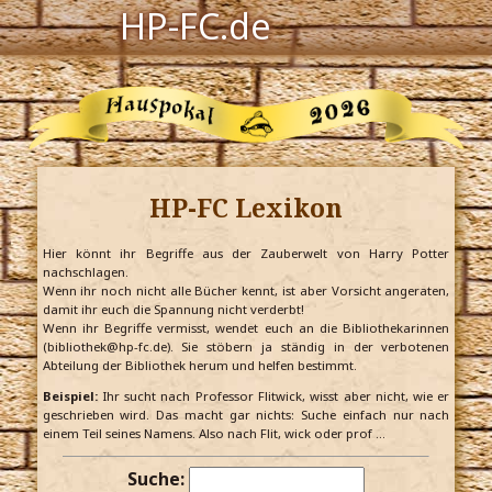
HP-FC.de
Navigation
Harry Potter
Der HP-FC
HP-FC Lexikon
Hogwarts
Zauberwelt
Hier könnt ihr Begriffe aus der Zauberwelt von Harry Potter
nachschlagen.
Wenn ihr noch nicht alle Bücher kennt, ist aber Vorsicht angeraten,
Willkommen
damit ihr euch die Spannung nicht verderbt!
Wenn ihr Begriffe vermisst, wendet euch an die Bibliothekarinnen
(bibliothek@hp-fc.de). Sie stöbern ja ständig in der verbotenen
Abteilung der Bibliothek herum und helfen bestimmt.
Jetzt Fanclub-Mitglied werden!
Beispiel:
Ihr sucht nach Professor Flitwick, wisst aber nicht, wie er
geschrieben wird. Das macht gar nichts: Suche einfach nur nach
einem Teil seines Namens. Also nach Flit, wick oder prof …
Suche: