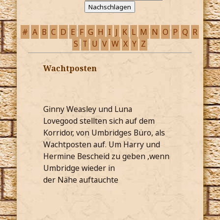
#
A
B
C
D
E
F
G
H
I
J
K
L
M
N
O
P
Q
R
S
T
U
V
W
X
Y
Z
Wachtposten
Ginny Weasley und Luna
Lovegood stellten sich auf dem
Korridor, von Umbridges Büro, als
Wachtposten auf. Um Harry und
Hermine Bescheid zu geben ,wenn
Umbridge wieder in
der Nähe auftauchte