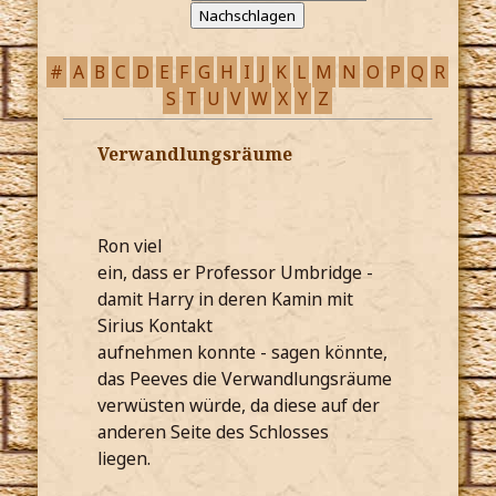
#
A
B
C
D
E
F
G
H
I
J
K
L
M
N
O
P
Q
R
S
T
U
V
W
X
Y
Z
Verwandlungsräume
Ron viel
ein, dass er Professor Umbridge -
damit Harry in deren Kamin mit
Sirius Kontakt
aufnehmen konnte - sagen könnte,
das Peeves die Verwandlungsräume
verwüsten würde, da diese auf der
anderen Seite des Schlosses
liegen.