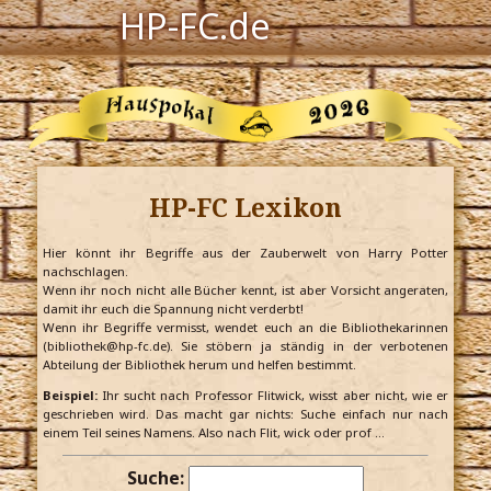
HP-FC.de
Navigation
Harry Potter
Der HP-FC
HP-FC Lexikon
Hogwarts
Zauberwelt
Hier könnt ihr Begriffe aus der Zauberwelt von Harry Potter
nachschlagen.
Wenn ihr noch nicht alle Bücher kennt, ist aber Vorsicht angeraten,
Willkommen
damit ihr euch die Spannung nicht verderbt!
Wenn ihr Begriffe vermisst, wendet euch an die Bibliothekarinnen
(bibliothek@hp-fc.de). Sie stöbern ja ständig in der verbotenen
Abteilung der Bibliothek herum und helfen bestimmt.
Jetzt Fanclub-Mitglied werden!
Beispiel:
Ihr sucht nach Professor Flitwick, wisst aber nicht, wie er
geschrieben wird. Das macht gar nichts: Suche einfach nur nach
einem Teil seines Namens. Also nach Flit, wick oder prof …
Suche: