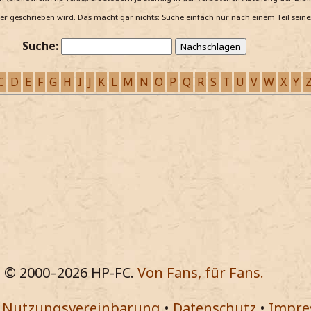
e er geschrieben wird. Das macht gar nichts: Suche einfach nur nach einem Teil sein
Suche:
C
D
E
F
G
H
I
J
K
L
M
N
O
P
Q
R
S
T
U
V
W
X
Y
© 2000–
2026
HP-FC.
Von Fans, für Fans.
•
Nutzungsvereinbarung
•
Datenschutz
•
Impr