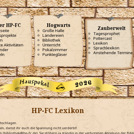
er HP-FC
Hogwarts
Zauberwelt
tseite
Große Halle
Tagesprophet
projekte
Ländereien
Pottercast
m
Bibliothek
Lexikon
te Aktivitäten
Unterricht
Sprachlexikon
nder
Pokalzimmer
Anstehende Termine
eln
Punktegläser
HP-FC Lexikon
chschlagen.
ten, damit ihr euch die Spannung nicht verderbt!
n (bibliothek@hp-fc.de). Sie stöbern ja ständig in der verbotenen Abteilung der Bi