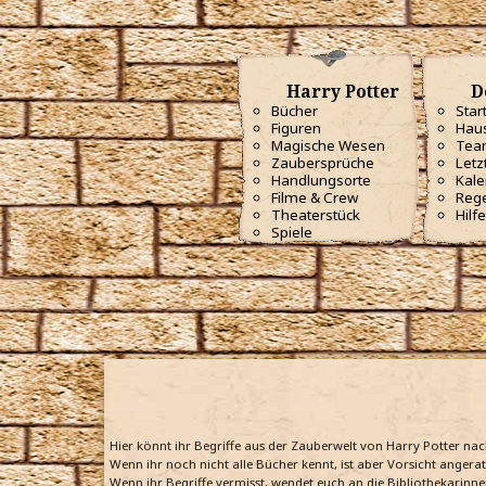
Harry Potter
D
Bücher
Star
Figuren
Haus
Magische Wesen
Tea
Zaubersprüche
Letz
Handlungsorte
Kale
Filme & Crew
Reg
Theaterstück
Hilfe
Spiele
Hier könnt ihr Begriffe aus der Zauberwelt von Harry Potter na
Wenn ihr noch nicht alle Bücher kennt, ist aber Vorsicht angera
Wenn ihr Begriffe vermisst, wendet euch an die Bibliothekarinne