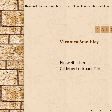
Beispiel:
Ihr sucht nach Professor Flitwick, wisst aber nicht, wi
#
A
B
Veronica Smethley
Ein weiblicher
Gilderoy Lockhart-Fan
•
•