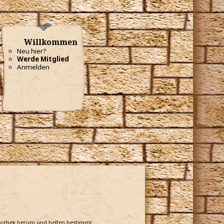
Willkommen
Neu hier?
Werde Mitglied
Anmelden
bliothek herum und helfen bestimmt.