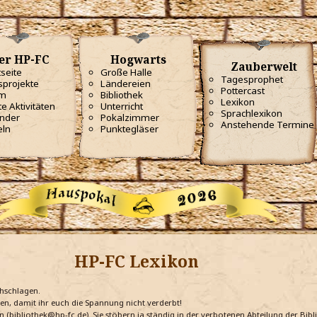
er HP-FC
Hogwarts
Zauberwelt
tseite
Große Halle
Tagesprophet
projekte
Ländereien
Pottercast
m
Bibliothek
Lexikon
te Aktivitäten
Unterricht
Sprachlexikon
nder
Pokalzimmer
Anstehende Termine
eln
Punktegläser
HP-FC Lexikon
chschlagen.
ten, damit ihr euch die Spannung nicht verderbt!
n (bibliothek@hp-fc.de). Sie stöbern ja ständig in der verbotenen Abteilung der Bi