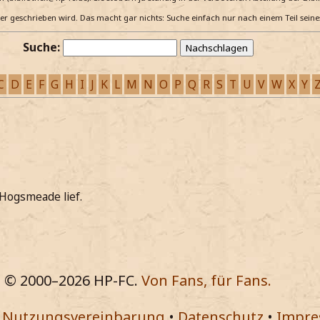
e er geschrieben wird. Das macht gar nichts: Suche einfach nur nach einem Teil sein
Suche:
C
D
E
F
G
H
I
J
K
L
M
N
O
P
Q
R
S
T
U
V
W
X
Y
 Hogsmeade lief.
© 2000–
2026
HP-FC.
Von Fans, für Fans.
•
Nutzungsvereinbarung
•
Datenschutz
•
Impr