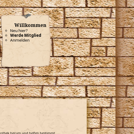
Willkommen
Neu hier?
Werde Mitglied
Anmelden
bliothek herum und helfen bestimmt.