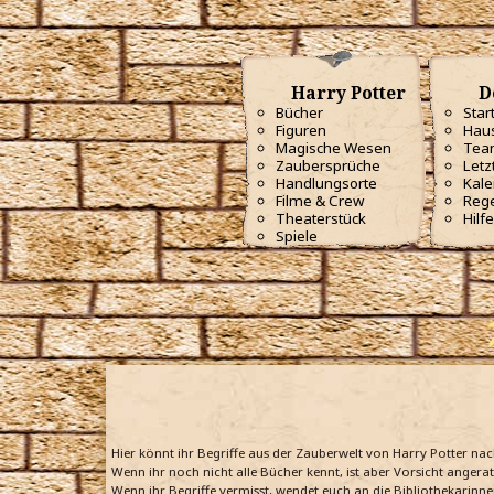
Harry Potter
D
Bücher
Star
Figuren
Haus
Magische Wesen
Tea
Zaubersprüche
Letz
Handlungsorte
Kale
Filme & Crew
Reg
Theaterstück
Hilfe
Spiele
Hier könnt ihr Begriffe aus der Zauberwelt von Harry Potter na
Wenn ihr noch nicht alle Bücher kennt, ist aber Vorsicht angera
Wenn ihr Begriffe vermisst, wendet euch an die Bibliothekarinne