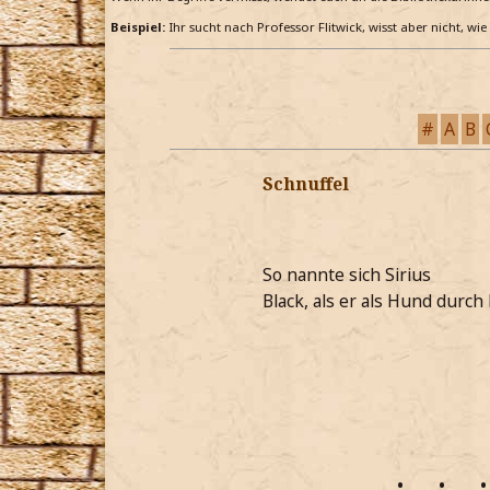
Beispiel:
Ihr sucht nach Professor Flitwick, wisst aber nicht, wi
#
A
B
Schnuffel
So nannte sich Sirius
Black, als er als Hund durch
•
•