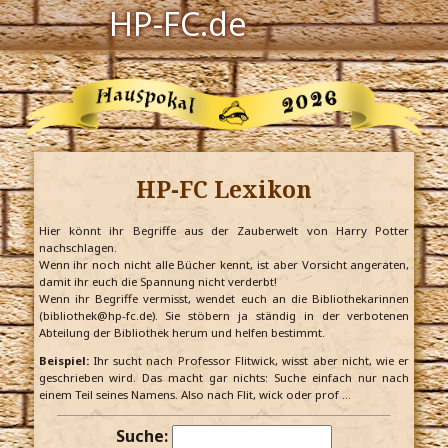
HP-FC.de
Navigation
Harry Potter
Der HP-FC
HP-FC Lexikon
Hogwarts
Zauberwelt
Hier könnt ihr Begriffe aus der Zauberwelt von Harry Potter
nachschlagen.
Wenn ihr noch nicht alle Bücher kennt, ist aber Vorsicht angeraten,
Willkommen
damit ihr euch die Spannung nicht verderbt!
Wenn ihr Begriffe vermisst, wendet euch an die Bibliothekarinnen
(bibliothek@hp-fc.de). Sie stöbern ja ständig in der verbotenen
Abteilung der Bibliothek herum und helfen bestimmt.
Jetzt Fanclub-Mitglied werden!
Beispiel:
Ihr sucht nach Professor Flitwick, wisst aber nicht, wie er
geschrieben wird. Das macht gar nichts: Suche einfach nur nach
einem Teil seines Namens. Also nach Flit, wick oder prof …
Suche: