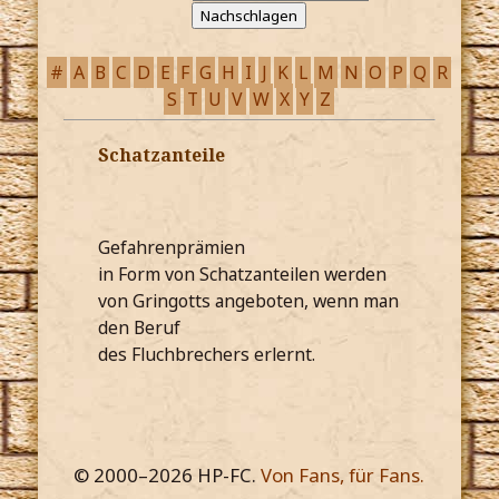
#
A
B
C
D
E
F
G
H
I
J
K
L
M
N
O
P
Q
R
S
T
U
V
W
X
Y
Z
Schatzanteile
Gefahrenprämien
in Form von Schatzanteilen werden
von Gringotts angeboten, wenn man
den Beruf
des Fluchbrechers erlernt.
© 2000–
2026
HP-FC.
Von Fans, für Fans.