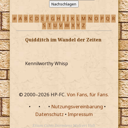
#
A
B
C
D
E
F
G
H
I
J
K
L
M
N
O
P
Q
R
S
T
U
V
W
X
Y
Z
Quidditch im Wandel der Zeiten
Kennilworthy Whisp
© 2000–
2026
HP-FC.
Von Fans, für Fans.
•
•
•
Nutzungsvereinbarung
•
Datenschutz
•
Impressum
Etiam Canis Dormiens Mulceri Vult