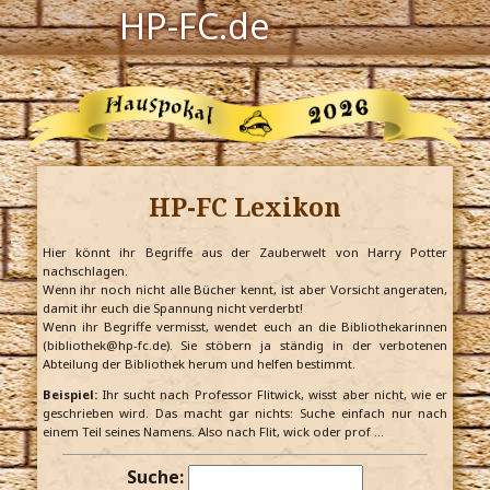
HP-FC.de
Navigation
Harry Potter
Der HP-FC
HP-FC Lexikon
Hogwarts
Zauberwelt
Hier könnt ihr Begriffe aus der Zauberwelt von Harry Potter
nachschlagen.
Wenn ihr noch nicht alle Bücher kennt, ist aber Vorsicht angeraten,
Willkommen
damit ihr euch die Spannung nicht verderbt!
Wenn ihr Begriffe vermisst, wendet euch an die Bibliothekarinnen
(bibliothek@hp-fc.de). Sie stöbern ja ständig in der verbotenen
Abteilung der Bibliothek herum und helfen bestimmt.
Jetzt Fanclub-Mitglied werden!
Beispiel:
Ihr sucht nach Professor Flitwick, wisst aber nicht, wie er
geschrieben wird. Das macht gar nichts: Suche einfach nur nach
einem Teil seines Namens. Also nach Flit, wick oder prof …
Suche: