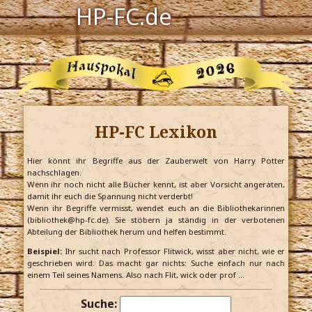
HP-FC.de
Navigation
Harry Potter
Der HP-FC
HP-FC Lexikon
Hogwarts
Zauberwelt
Hier könnt ihr Begriffe aus der Zauberwelt von Harry Potter
nachschlagen.
Wenn ihr noch nicht alle Bücher kennt, ist aber Vorsicht angeraten,
Willkommen
damit ihr euch die Spannung nicht verderbt!
Wenn ihr Begriffe vermisst, wendet euch an die Bibliothekarinnen
(bibliothek@hp-fc.de). Sie stöbern ja ständig in der verbotenen
Abteilung der Bibliothek herum und helfen bestimmt.
Jetzt Fanclub-Mitglied werden!
Beispiel:
Ihr sucht nach Professor Flitwick, wisst aber nicht, wie er
geschrieben wird. Das macht gar nichts: Suche einfach nur nach
einem Teil seines Namens. Also nach Flit, wick oder prof …
Suche: