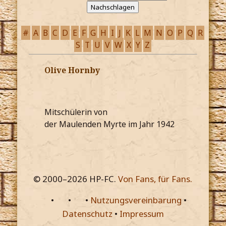
#
A
B
C
D
E
F
G
H
I
J
K
L
M
N
O
P
Q
R
S
T
U
V
W
X
Y
Z
Olive Hornby
Mitschülerin von
der Maulenden Myrte im Jahr 1942
© 2000–
2026
HP-FC.
Von Fans, für Fans.
•
•
•
Nutzungsvereinbarung
•
Datenschutz
•
Impressum