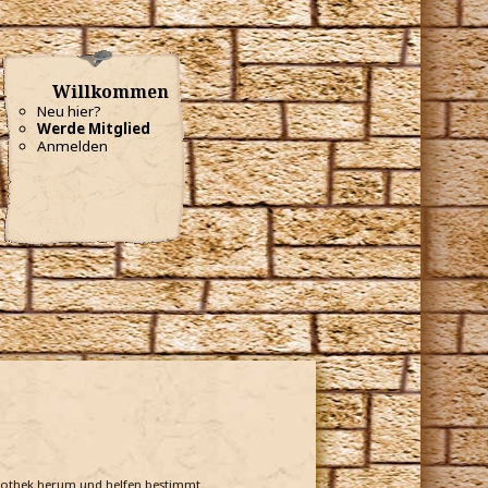
Willkommen
Neu hier?
Werde Mitglied
Anmelden
bliothek herum und helfen bestimmt.