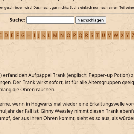
e er geschrieben wird. Das macht gar nichts: Suche einfach nur nach einem Teil sein
Suche:
C
D
E
F
G
H
I
J
K
L
M
N
O
P
Q
R
S
T
U
V
W
X
Y
) erfand den Aufpäppel Trank (englisch: Pepper-up Potion)
en. Der Trank wirkt sofort, ist für alle Altersgruppen geeig
lang die Ohren rauchen.
rne, wenn in Hogwarts mal wieder eine Erkältungswelle vorü
huljahr der Fall ist. Ginny Weasley nimmt diesen Trank ebenfa
ampf, der aus ihren Ohren kommt, sieht es so aus, als würd