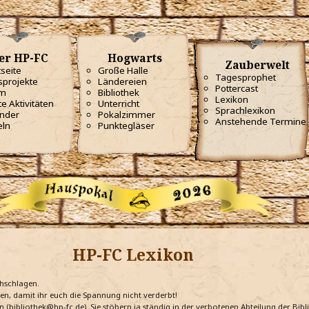
er HP-FC
Hogwarts
Zauberwelt
tseite
Große Halle
Tagesprophet
projekte
Ländereien
Pottercast
m
Bibliothek
Lexikon
te Aktivitäten
Unterricht
Sprachlexikon
nder
Pokalzimmer
Anstehende Termine
eln
Punktegläser
HP-FC Lexikon
chschlagen.
ten, damit ihr euch die Spannung nicht verderbt!
n (bibliothek@hp-fc.de). Sie stöbern ja ständig in der verbotenen Abteilung der Bi