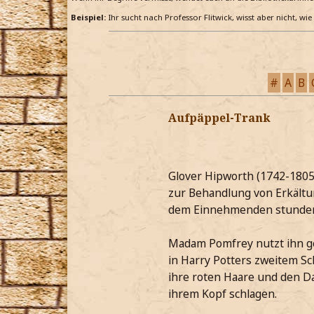
Beispiel:
Ihr sucht nach Professor Flitwick, wisst aber nicht, wi
#
A
B
Aufpäppel-Trank
Glover Hipworth (1742-1805
zur Behandlung von Erkältung
dem Einnehmenden stunden
Madam Pomfrey nutzt ihn ge
in Harry Potters zweitem Sc
ihre roten Haare und den D
ihrem Kopf schlagen.