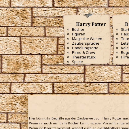
Harry Potter
D
Bücher
Star
Figuren
Haus
Magische Wesen
Tea
Zaubersprüche
Letz
Handlungsorte
Kale
Filme & Crew
Reg
Theaterstück
Hilfe
Spiele
Hier könnt ihr Begriffe aus der Zauberwelt von Harry Potter na
Wenn ihr noch nicht alle Bücher kennt, ist aber Vorsicht angera
Wenn ihr Begriffe vermisst, wendet euch an die Bibliothekarinne