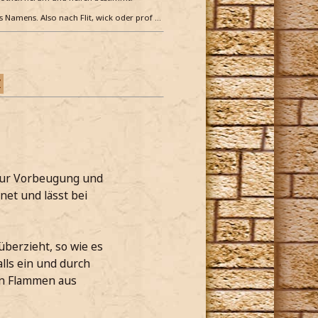
es Namens. Also nach Flit, wick oder prof …
Z
 zur Vorbeugung und
net und lässt bei
berzieht, so wie es
lls ein und durch
en Flammen aus