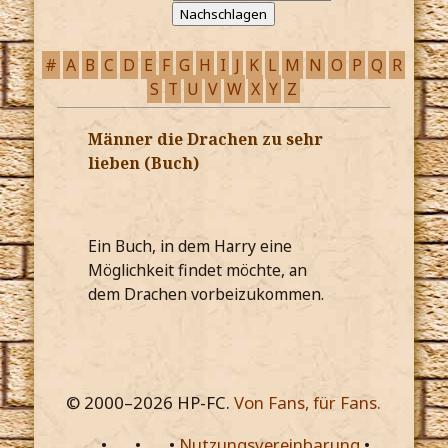
#
A
B
C
D
E
F
G
H
I
J
K
L
M
N
O
P
Q
R
S
T
U
V
W
X
Y
Z
Männer die Drachen zu sehr
lieben (Buch)
Ein Buch, in dem Harry eine
Möglichkeit findet möchte, an
dem Drachen vorbeizukommen.
© 2000–
2026
HP-FC.
Von Fans, für Fans.
•
•
•
Nutzungsvereinbarung
•