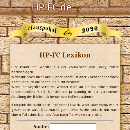
HP-FC.de
Navigation
Harry Potter
Der HP-FC
HP-FC Lexikon
Hogwarts
Zauberwelt
Hier könnt ihr Begriffe aus der Zauberwelt von Harry Potter
nachschlagen.
Wenn ihr noch nicht alle Bücher kennt, ist aber Vorsicht angeraten,
Willkommen
damit ihr euch die Spannung nicht verderbt!
Wenn ihr Begriffe vermisst, wendet euch an die Bibliothekarinnen
(bibliothek@hp-fc.de). Sie stöbern ja ständig in der verbotenen
Abteilung der Bibliothek herum und helfen bestimmt.
Jetzt Fanclub-Mitglied werden!
Beispiel:
Ihr sucht nach Professor Flitwick, wisst aber nicht, wie er
geschrieben wird. Das macht gar nichts: Suche einfach nur nach
einem Teil seines Namens. Also nach Flit, wick oder prof …
Suche: