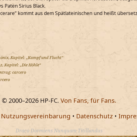
 Paten Sirius Black.
rcerare“ kommt aus dem Spätlateinischen und heißt übersetz
önix, Kapitel: „Kampf und Flucht“
, Kapitel: „Die Höhle“
ntrag: carcero
arcero
© 2000–
2026
HP-FC.
Von Fans, für Fans.
•
Nutzungsvereinbarung
•
Datenschutz
•
Impr
Draco Dormiens Nunquam Titillandus