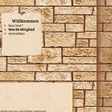
Willkommen
Neu hier?
Werde Mitglied
Anmelden
bliothek herum und helfen bestimmt.