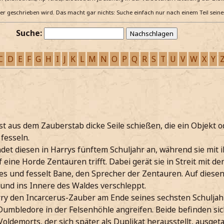
e er geschrieben wird. Das macht gar nichts: Suche einfach nur nach einem Teil sein
Suche:
C
D
E
F
G
H
I
J
K
L
M
N
O
P
Q
R
S
T
U
V
W
X
Y
st aus dem Zauberstab dicke Seile schießen, die ein Objekt 
fesseln.
det diesen in Harrys fünftem Schuljahr an, während sie mit
eine Horde Zentauren trifft. Dabei gerät sie in Streit mit d
es und fesselt Bane, den Sprecher der Zentauren. Auf diesen 
und ins Innere des Waldes verschleppt.
ry den Incarcerus-Zauber am Ende seines sechsten Schulja
. Dumbledore in der Felsenhöhle angreifen. Beide befinden sic
ldemorts, der sich später als Duplikat herausstellt, ausget