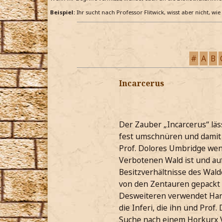
Beispiel:
Ihr sucht nach Professor Flitwick, wisst aber nicht, wi
#
A
B
Incarcerus
Der Zauber „Incarcerus“ läs
fest umschnüren und damit 
Prof. Dolores Umbridge wen
Verbotenen Wald ist und auf 
Besitzverhältnisse des Wald
von den Zentauren gepackt 
Desweiteren verwendet Har
die Inferi, die ihn und Prof
Suche nach einem Horkurx Vo