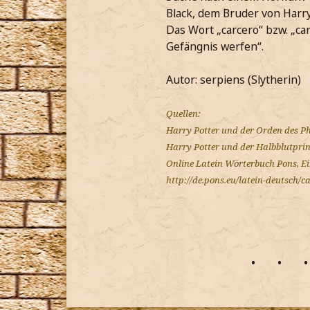
Black, dem Bruder von Harrys
Das Wort „carcero“ bzw. „ca
Gefängnis werfen“.
Autor: serpiens (Slytherin)
Quellen:
Harry Potter und der Orden des Ph
Harry Potter und der Halbblutprinz
Online Latein Wörterbuch Pons, Ei
http://de.pons.eu/latein-deutsch/c
•
•