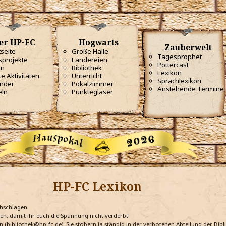
er HP-FC
Hogwarts
Zauberwelt
tseite
Große Halle
Tagesprophet
projekte
Ländereien
Pottercast
m
Bibliothek
Lexikon
te Aktivitäten
Unterricht
Sprachlexikon
nder
Pokalzimmer
Anstehende Termine
eln
Punktegläser
HP-FC Lexikon
chschlagen.
ten, damit ihr euch die Spannung nicht verderbt!
n (bibliothek@hp-fc.de). Sie stöbern ja ständig in der verbotenen Abteilung der Bi