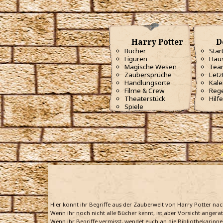
Harry Potter
D
Bücher
Star
Figuren
Haus
Magische Wesen
Tea
Zaubersprüche
Letz
Handlungsorte
Kale
Filme & Crew
Reg
Theaterstück
Hilfe
Spiele
Hier könnt ihr Begriffe aus der Zauberwelt von Harry Potter na
Wenn ihr noch nicht alle Bücher kennt, ist aber Vorsicht angera
Wenn ihr Begriffe vermisst, wendet euch an die Bibliothekarinne