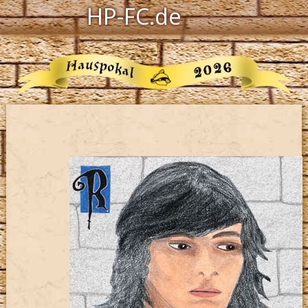
HP-FC.de
Navigation
Harry Potter
Der HP-FC
Hogwarts
Zauberwelt
Willkommen
Jetzt Fanclub-Mitglied werden!