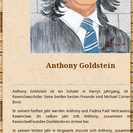
Anthony Goldstein
Anthony Goldstein ist ein Schüler in Harrys Jahrgang, ist 
Ravenclawschüler. Seine beiden besten Freunde sind Michael Corner 
Boot.
In seinem fünften Jahr werden Anthony und Padma Patil Vertrauenssc
Rawenclaw. Im selben Jahr tritt Anthony, zusammen mit
Ravenclawfreunden Dumbledores Armee bei.
In seinem letzten Jahr in Hogwarts musste sich Anthony, zusamme