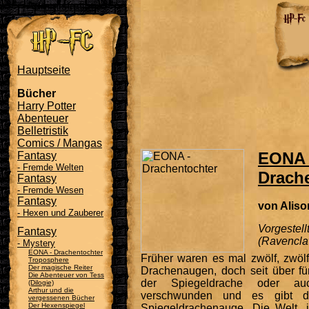
Administration
Hauptseite
Bücher
Harry Potter
Abenteuer
Belletristik
Comics / Mangas
EONA 
Fantasy
- Fremde Welten
Drach
Fantasy
- Fremde Wesen
Fantasy
von Alis
- Hexen und Zauberer
Vorgestell
Fantasy
(Ravencla
- Mystery
EONA - Drachentochter
Früher waren es mal zwölf, zwöl
Troposphere
Der magische Reiter
Drachenaugen, doch seit über fün
Die Abenteuer von Tess
der Spiegeldrache oder au
(Dilogie)
Arthur und die
verschwunden und es gibt d
vergessenen Bücher
Der Hexenspiegel
Spiegeldrachenauge. Die Welt, 