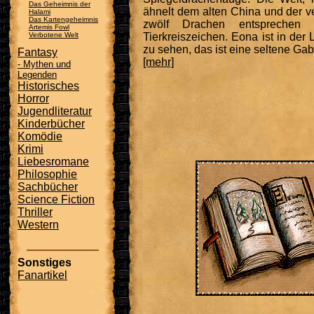
Das Geheimnis der
ähnelt dem alten China und der v
Halami
Das Kartengeheimnis
zwölf Drachen entsprechen 
Artemis Fowl
Verbotene Welt
Tierkreiszeichen. Eona ist in der
zu sehen, das ist eine seltene Gabe
Fantasy
[mehr]
- Mythen und
Legenden
Historisches
Horror
Jugendliteratur
Kinderbücher
Komödie
Krimi
Liebesromane
Philosophie
Sachbücher
Science Fiction
Thriller
Western
Sonstiges
Fanartikel