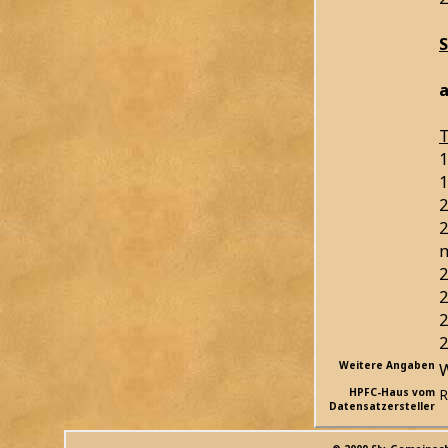
a
T
1
1
2
2
m
2
2
2
2
Weitere Angaben
W
HPFC-Haus vom
R
Datensatzersteller