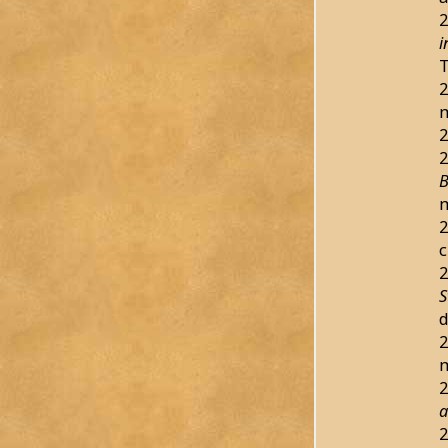
2
i
T
2
m
2
2
B
m
2
c
2
S
d
2
2
a
2