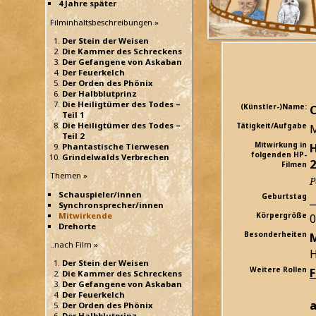
4 Jahre später
Filminhaltsbeschreibungen »
Der Stein der Weisen
Die Kammer des Schreckens
Der Gefangene von Askaban
Der Feuerkelch
Der Orden des Phönix
Der Halbblutprinz
Die Heiligtümer des Todes –
(Künstler-)Name:
C
Teil 1
Die Heiligtümer des Todes –
Tätigkeit/Aufgabe
M
Teil 2
Mitwirkung in
H
Phantastische Tierwesen
folgenden HP-
Grindelwalds Verbrechen
2
Filmen
Themen »
P
Schauspieler/innen
Geburtstag
_
Synchronsprecher/innen
Mitwirkende
Körpergröße
Drehorte
Besonderheiten
M
..nach Film »
H
Der Stein der Weisen
Weitere Rollen
Die Kammer des Schreckens
Der Gefangene von Askaban
Der Feuerkelch
a
Der Orden des Phönix
Der Halbblutprinz