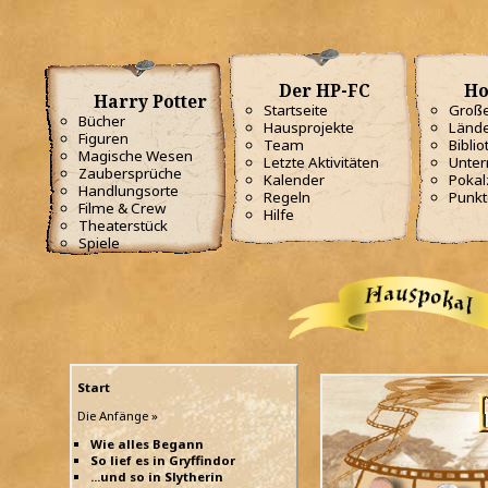
Der HP-FC
Ho
Harry Potter
Startseite
Große
Bücher
Hausprojekte
Lände
Figuren
Team
Biblio
Magische Wesen
Letzte Aktivitäten
Unterr
Zaubersprüche
Kalender
Poka
Handlungsorte
Regeln
Punkt
Filme & Crew
Hilfe
Theaterstück
Spiele
Start
Die Anfänge »
Wie alles Begann
So lief es in Gryffindor
...und so in Slytherin