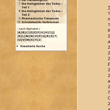
Die Heiligtümer des Todes –
T
Teil 1
Die Heiligtümer des Todes –
1
Teil 2
m
Phantastische Tierwesen
Grindelwalds Verbrechen
1
..nach Alphabet »
t
[
A
][
B
][
C
][
D
][
E
][
F
][
G
][
H
][
I
][
J
]
2
[
K
][
L
][
M
][
N
][
O
][
P
][
Q
][
R
][
S
][
T
]
[
U
][
V
][
W
][
X
][
Y
][
Z
]
a
Erweiterte Suche
2
2
2
E
2
2
a
2
T
C
2
a