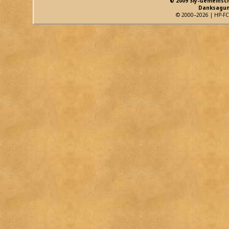
© 2009 Sly-Gemeinsc
Danksagun
© 2000–2026 | HP-FC