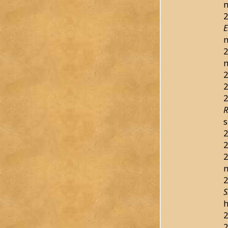
m
2
E
m
2
m
2
2
2
R
s
2
2
2
m
2
S
h
2
2