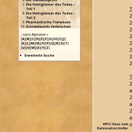
Die Heiligtümer des Todes –
T
Teil 1
Die Heiligtümer des Todes –
2
Teil 2
2
Phantastische Tierwesen
Grindelwalds Verbrechen
2
..nach Alphabet »
2
[
A
][
B
][
C
][
D
][
E
][
F
][
G
][
H
][
I
][
J
]
2
[
K
][
L
][
M
][
N
][
O
][
P
][
Q
][
R
][
S
][
T
]
[
U
][
V
][
W
][
X
][
Y
][
Z
]
2
Erweiterte Suche
2
2
T
2
a
2
a
2
a
HPFC-Haus vom
R
Datensatzersteller