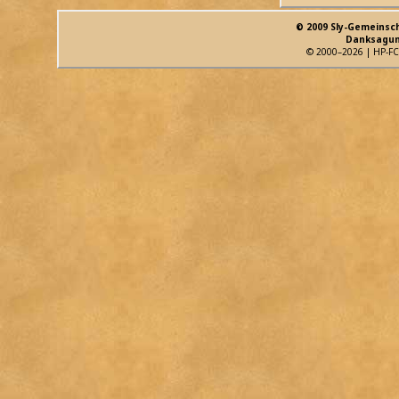
© 2009 Sly-Gemeinsc
Danksagun
© 2000–2026 | HP-FC