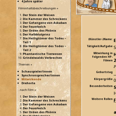
4 Jahre später
Filminhaltsbeschreibungen »
Der Stein der Weisen
Die Kammer des Schreckens
Der Gefangene von Askaban
Der Feuerkelch
Der Orden des Phönix
Der Halbblutprinz
Die Heiligtümer des Todes –
(Künstler-)Name:
E
Teil 1
Die Heiligtümer des Todes –
Tätigkeit/Aufgabe
S
Teil 2
Mitwirkung in
H
Phantastische Tierwesen
folgenden HP-
Grindelwalds Verbrechen
2
Filmen
Themen »
P
Schauspieler/innen
Geburtstag
_
Synchronsprecher/innen
Mitwirkende
Körpergröße
Drehorte
Besonderheiten
S
..nach Film »
H
Der Stein der Weisen
Weitere Rollen
Die Kammer des Schreckens
Der Gefangene von Askaban
Der Feuerkelch
a
Der Orden des Phönix
Der Halbblutprinz