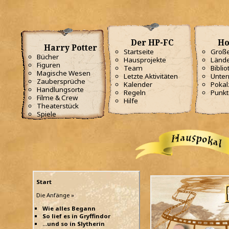
Der HP-FC
Ho
Harry Potter
Startseite
Große
Bücher
Hausprojekte
Lände
Figuren
Team
Biblio
Magische Wesen
Letzte Aktivitäten
Unterr
Zaubersprüche
Kalender
Poka
Handlungsorte
Regeln
Punkt
Filme & Crew
Hilfe
Theaterstück
Spiele
Start
Die Anfänge »
Wie alles Begann
So lief es in Gryffindor
...und so in Slytherin