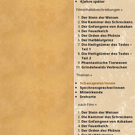
4 Jahre später
Filminhaltsbeschreibungen »
Der Stein der Weisen
Die Kammer des Schreckens
Der Gefangene von Askaban
Der Feuerkelch
Der Orden des Phönix
Der Halbblutprinz
Die Heiligtümer des Todes –
Teil 1
Die Heiligtümer des Todes –
Teil 2
Phantastische Tierwesen
Grindelwalds Verbrechen
Themen »
Schauspieler/innen
Synchronsprecher/innen
Mitwirkende
Drehorte
..nach Film »
Der Stein der Weisen
Die Kammer des Schreckens
Der Gefangene von Askaban
Der Feuerkelch
Der Orden des Phönix
Der Halbblutprinz