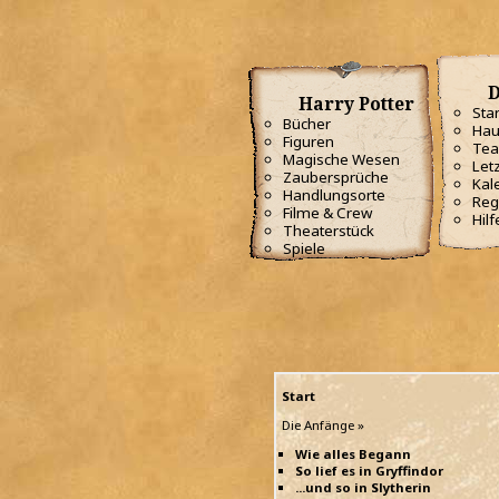
D
Harry Potter
Star
Bücher
Hau
Figuren
Te
Magische Wesen
Letz
Zaubersprüche
Kal
Handlungsorte
Reg
Filme & Crew
Hilf
Theaterstück
Spiele
Start
Die Anfänge »
Wie alles Begann
So lief es in Gryffindor
...und so in Slytherin