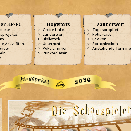
er HP-FC
Hogwarts
Zauberwelt
tseite
Große Halle
Tagesprophet
sprojekte
Ländereien
Pottercast
am
Bibliothek
Lexikon
te Aktivitäten
Unterricht
Sprachlexikon
ender
Pokalzimmer
Anstehende Termine
eln
Punktegläser
e