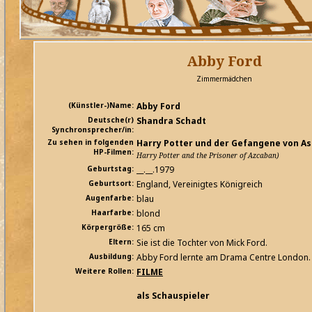
Abby Ford
Zimmermädchen
(Künstler-)Name:
Abby Ford
Deutsche(r)
Shandra Schadt
Synchronsprecher/in:
Zu sehen in folgenden
Harry Potter und der Gefangene von A
HP-Filmen:
Harry Potter and the Prisoner of Azcaban)
Geburtstag:
__.__.1979
Geburtsort:
England, Vereinigtes Königreich
Augenfarbe:
blau
Haarfarbe:
blond
Körpergröße:
165 cm
Eltern:
Sie ist die Tochter von Mick Ford.
Ausbildung:
Abby Ford lernte am Drama Centre London.
Weitere Rollen:
FILME
als Schauspieler