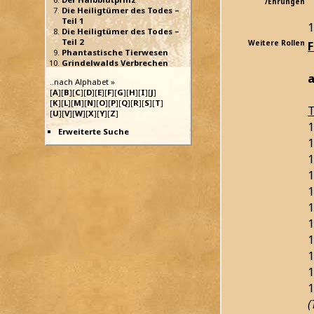
/Ehrungen
Die Heiligtümer des Todes –
Teil 1
1
Die Heiligtümer des Todes –
Teil 2
Weitere Rollen
Phantastische Tierwesen
Grindelwalds Verbrechen
a
..nach Alphabet »
[
A
][
B
][
C
][
D
][
E
][
F
][
G
][
H
][
I
][
J
]
[
K
][
L
][
M
][
N
][
O
][
P
][
Q
][
R
][
S
][
T
]
T
[
U
][
V
][
W
][
X
][
Y
][
Z
]
1
Erweiterte Suche
1
1
1
1
1
1
1
1
1
1
(