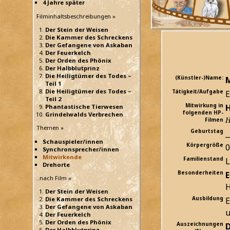
4 Jahre später
Filminhaltsbeschreibungen »
Der Stein der Weisen
Die Kammer des Schreckens
Der Gefangene von Askaban
Der Feuerkelch
Der Orden des Phönix
Der Halbblutprinz
Die Heiligtümer des Todes –
(Künstler-)Name:
M
Teil 1
Die Heiligtümer des Todes –
Tätigkeit/Aufgabe
E
Teil 2
Mitwirkung in
H
Phantastische Tierwesen
folgenden HP-
Grindelwalds Verbrechen
H
Filmen
Themen »
Geburtstag
_
Schauspieler/innen
Körpergröße
Synchronsprecher/innen
Mitwirkende
Familienstand
L
Drehorte
Besonderheiten
E
..nach Film »
H
Der Stein der Weisen
Ausbildung
E
Die Kammer des Schreckens
Der Gefangene von Askaban
u
Der Feuerkelch
Der Orden des Phönix
Auszeichnungen
Der Halbblutprinz