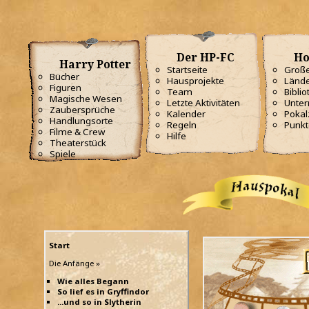
Der HP-FC
Ho
Harry Potter
Startseite
Große
Bücher
Hausprojekte
Lände
Figuren
Team
Biblio
Magische Wesen
Letzte Aktivitäten
Unterr
Zaubersprüche
Kalender
Poka
Handlungsorte
Regeln
Punkt
Filme & Crew
Hilfe
Theaterstück
Spiele
Start
Die Anfänge »
Wie alles Begann
So lief es in Gryffindor
...und so in Slytherin