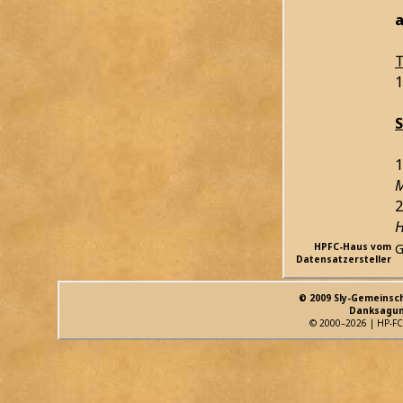
a
T
1
1
M
2
H
HPFC-Haus vom
G
Datensatzersteller
© 2009 Sly-Gemeinsc
Danksagun
© 2000–2026 | HP-FC