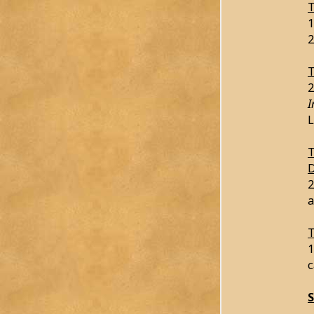
T
1
2
T
2
I
L
T
D
2
a
T
1