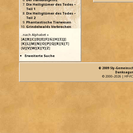
Die Heiligtümer des Todes –
Teil 1
Die Heiligtümer des Todes –
Teil 2
Phantastische Tierwesen
Grindelwalds Verbrechen
..nach Alphabet »
[
A
][
B
][
C
][
D
][
E
][
F
][
G
][
H
][
I
][
J
]
[
K
][
L
][
M
][
N
][
O
][
P
][
Q
][
R
][
S
][
T
]
[
U
][
V
][
W
][
X
][
Y
][
Z
]
Erweiterte Suche
© 2009 Sly-Gemeinsc
Danksagun
© 2000–2026 | HP-FC