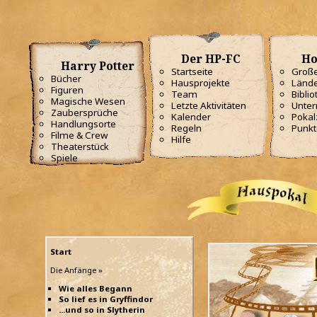
Der HP-FC
Ho
Harry Potter
Startseite
Große
Bücher
Hausprojekte
Lände
Figuren
Team
Biblio
Magische Wesen
Letzte Aktivitäten
Unterr
Zaubersprüche
Kalender
Poka
Handlungsorte
Regeln
Punkt
Filme & Crew
Hilfe
Theaterstück
Spiele
Start
Die Anfänge »
Wie alles Begann
So lief es in Gryffindor
...und so in Slytherin