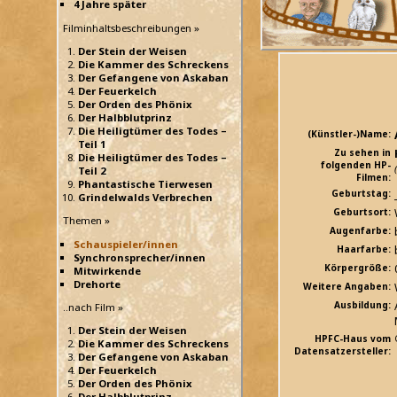
4 Jahre später
Filminhaltsbeschreibungen »
Der Stein der Weisen
Die Kammer des Schreckens
Der Gefangene von Askaban
Der Feuerkelch
Der Orden des Phönix
Der Halbblutprinz
Die Heiligtümer des Todes –
(Künstler-)Name:
Teil 1
Zu sehen in
Die Heiligtümer des Todes –
folgenden HP-
Teil 2
Filmen:
Phantastische Tierwesen
Geburtstag:
Grindelwalds Verbrechen
Geburtsort:
Themen »
Augenfarbe:
Schauspieler/innen
Haarfarbe:
Synchronsprecher/innen
Körpergröße:
Mitwirkende
Drehorte
Weitere Angaben:
Ausbildung:
..nach Film »
Der Stein der Weisen
HPFC-Haus vom
Die Kammer des Schreckens
Datensatzersteller:
Der Gefangene von Askaban
Der Feuerkelch
Der Orden des Phönix
Der Halbblutprinz