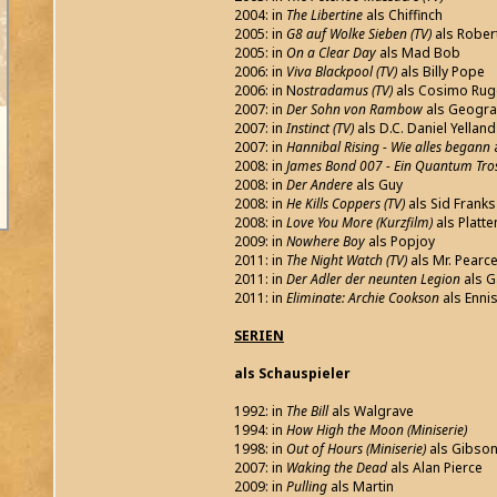
2004: in
The Libertine
als Chiffinch
2005: in
G8 auf Wolke Sieben (TV)
als Rober
2005: in
On a Clear Day
als Mad Bob
2006: in
Viva Blackpool (TV)
als Billy Pope
2006: in N
ostradamus (TV)
als Cosimo Rugg
2007: in
Der Sohn von Rambow
als Geograf
2007: in
Instinct (TV)
als D.C. Daniel Yelland
2007: in
Hannibal Rising - Wie alles begann
2008: in
James Bond 007 - Ein Quantum Tro
2008: in
Der Andere
als Guy
2008: in
He Kills Coppers (TV)
als Sid Franks
2008: in
Love You More (Kurzfilm)
als Platt
2009: in
Nowhere Boy
als Popjoy
2011: in
The Night Watch (TV)
als Mr. Pearc
2011: in
Der Adler der neunten Legion
als G
2011: in
Eliminate: Archie Cookson
als Ennis
SERIEN
als Schauspieler
1992: in
The Bill
als Walgrave
1994: in
How High the Moon (Miniserie)
1998: in
Out of Hours (Miniserie)
als Gibso
2007: in
Waking the Dead
als Alan Pierce
2009: in
Pulling
als Martin