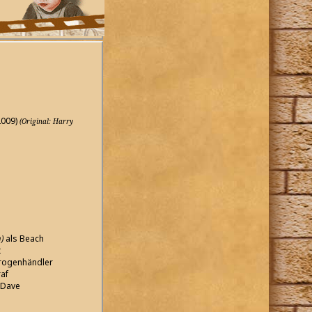
2009)
(Original: Harry
)
als Beach
t
rogenhändler
af
 Dave