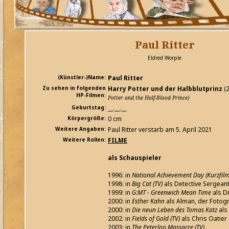
Paul Ritter
Eldred Worple
(Künstler-)Name:
Paul Ritter
Zu sehen in folgenden
Harry Potter und der Halbblutprinz
(
HP-Filmen:
Potter and the Half-Blood Prince)
Geburtstag:
__.__.__
Körpergröße:
0 cm
Weitere Angaben:
Paul Ritter verstarb am 5. April 2021
Weitere Rollen:
FILME
als Schauspieler
1996: in
National Achievement Day (Kurzfilm
1998: in
Big Cat (TV)
als Detective Sergean
1999: in
G:MT - Greenwich Mean Time
als D
2000: in
Esther Kahn
als Alman, der Fotogr
2000: in
Die neun Leben des Tomas Katz
als
2002: in
Fields of Gold (TV)
als Chris Oatier
2003: in
The Peterloo Massacre (TV)