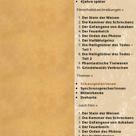
4 Jahre später
Filminhaltsbeschreibungen »
Der Stein der Weisen
Die Kammer des Schreckens
Der Gefangene von Askaban
Der Feuerkelch
Der Orden des Phönix
Der Halbblutprinz
Die Heiligtümer des Todes –
Teil 1
Die Heiligtümer des Todes –
Teil 2
Phantastische Tierwesen
Grindelwalds Verbrechen
Themen »
Schauspieler/innen
Synchronsprecher/innen
Mitwirkende
Drehorte
..nach Film »
Der Stein der Weisen
Die Kammer des Schreckens
Der Gefangene von Askaban
Der Feuerkelch
Der Orden des Phönix
Der Halbblutprinz