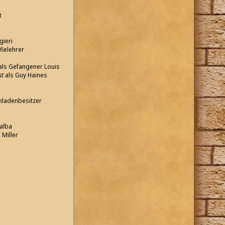
t
ieri
ielehrer
als Gefangener Louis
st
als Guy Haines
enladenbesitzer
e
alba
 Miller
n