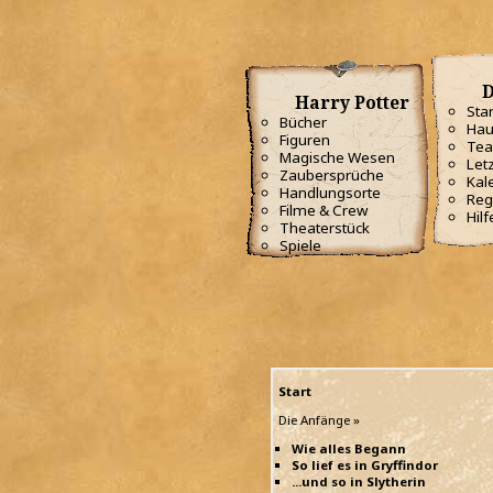
D
Harry Potter
Star
Bücher
Hau
Figuren
Te
Magische Wesen
Letz
Zaubersprüche
Kal
Handlungsorte
Reg
Filme & Crew
Hilf
Theaterstück
Spiele
Start
Die Anfänge »
Wie alles Begann
So lief es in Gryffindor
...und so in Slytherin