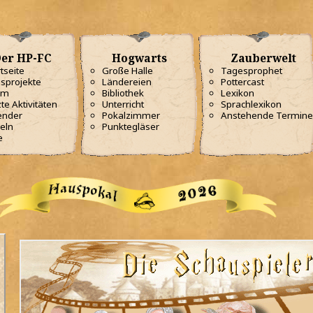
er HP-FC
Hogwarts
Zauberwelt
tseite
Große Halle
Tagesprophet
sprojekte
Ländereien
Pottercast
am
Bibliothek
Lexikon
te Aktivitäten
Unterricht
Sprachlexikon
ender
Pokalzimmer
Anstehende Termine
eln
Punktegläser
e