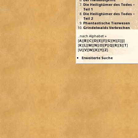
Die Heiligtümer des Todes –
Teil 1
Die Heiligtümer des Todes –
Teil 2
Phantastische Tierwesen
Grindelwalds Verbrechen
..nach Alphabet »
[
A
][
B
][
C
][
D
][
E
][
F
][
G
][
H
][
I
][
J
]
[
K
][
L
][
M
][
N
][
O
][
P
][
Q
][
R
][
S
][
T
]
[
U
][
V
][
W
][
X
][
Y
][
Z
]
Erweiterte Suche