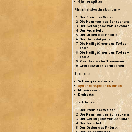
4 Jahre später
Filminhaltsbeschreibungen »
Der Stein der Weisen
Die Kammer des Schreckens
Der Gefangene von Askaban
Der Feuerkelch
Der Orden des Phönix
Der Halbblutprinz
Die Heiligtümer des Todes –
Teil 1
Die Heiligtümer des Todes –
Teil 2
Phantastische Tierwesen
Grindelwalds Verbrechen
Themen »
Schauspieler/innen
Synchronsprecher/innen
Mitwirkende
Drehorte
..nach Film »
Der Stein der Weisen
Die Kammer des Schreckens
Der Gefangene von Askaban
Der Feuerkelch
Der Orden des Phönix
Der Halbblutprinz