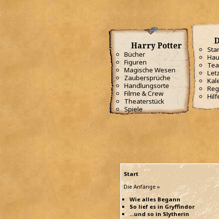
D
Harry Potter
Star
Bücher
Hau
Figuren
Te
Magische Wesen
Letz
Zaubersprüche
Kal
Handlungsorte
Reg
Filme & Crew
Hilf
Theaterstück
Spiele
Start
Die Anfänge »
Wie alles Begann
So lief es in Gryffindor
...und so in Slytherin