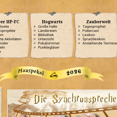
er HP-FC
Hogwarts
Zauberwelt
tseite
Große Halle
Tagesprophet
sprojekte
Ländereien
Pottercast
am
Bibliothek
Lexikon
te Aktivitäten
Unterricht
Sprachlexikon
ender
Pokalzimmer
Anstehende Termine
eln
Punktegläser
e