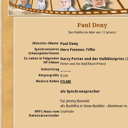
Paul Deny
Tom Riddle (im Alter von 11 Jahren)
(Künstler-)Name:
Paul Deny
Synchronisierte
Hero Fiennes-Tiffin
Schauspieler/Innen
Zu sehen in folgenden
Harry Potter und der Halbblutprinz
(
HP-Filmen
Potter and the Half-Blood Prince)
Geburtstag
__.__.__
Körpergröße
0 cm
Weitere Rollen
FILME
als Synchronsprecher
Für Jimmy Bennett
als Buddha in
Snow Buddies - Abenteuer in
HPFC-Haus vom
Gryffindor
Datensatzersteller