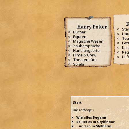
D
Harry Potter
Star
Bücher
Hau
Figuren
Te
Magische Wesen
Letz
Zaubersprüche
Kal
Handlungsorte
Reg
Filme & Crew
Hilf
Theaterstück
Spiele
Start
Die Anfänge »
Wie alles Begann
So lief es in Gryffindor
...und so in Slytherin