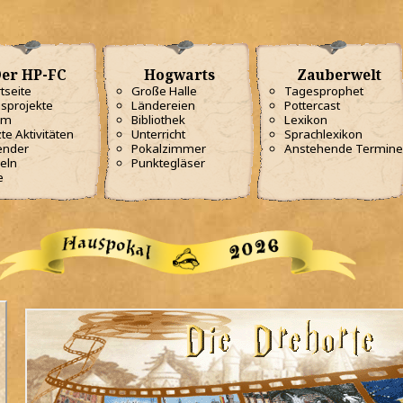
er HP-FC
Hogwarts
Zauberwelt
tseite
Große Halle
Tagesprophet
sprojekte
Ländereien
Pottercast
am
Bibliothek
Lexikon
te Aktivitäten
Unterricht
Sprachlexikon
ender
Pokalzimmer
Anstehende Termine
eln
Punktegläser
e