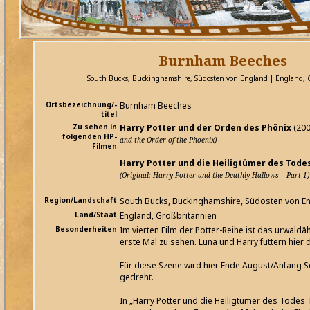
Burnham Beeches
South Bucks, Buckinghamshire, Südosten von England | England, 
Ortsbezeichnung/-
Burnham Beeches
titel
Zu sehen in
Harry Potter und der Orden des Phönix
(20
folgenden HP-
and the Order of the Phoenix)
Filmen
Harry Potter und die Heiligtümer des Todes 
(Original: Harry Potter and the Deathly Hallows – Part 1)
Region/Landschaft
South Bucks, Buckinghamshire, Südosten von E
Land/Staat
England, Großbritannien
Besonderheiten
Im vierten Film der Potter-Reihe ist das urwaldä
erste Mal zu sehen. Luna und Harry füttern hier 
Für diese Szene wird hier Ende August/Anfang
gedreht.
In „Harry Potter und die Heiligtümer des Todes T