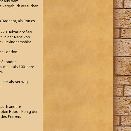
cht aus dem
e vergeblich versuchen
a Bagshot, als Ron es
. 220 Hektar großes
ch in der Nähe von
n Buckinghamshire.
von London.
 of London
s mehr als 100 Jahre
t.
 mehr als sechzig
n.
 auch andere
 Robin Hood - König der
 des Prinzen.