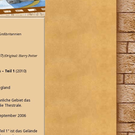
Großbritannien
07)
(Original: Harry Potter
– Teil 1
(2010)
ngland
hnliche Gebiet das
die Thestrale.
 September 2006
eil 1" ist das Gelände