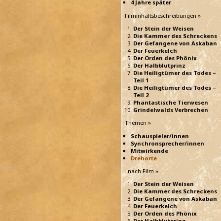
4 Jahre später
Filminhaltsbeschreibungen »
Der Stein der Weisen
Die Kammer des Schreckens
Der Gefangene von Askaban
Der Feuerkelch
Der Orden des Phönix
Der Halbblutprinz
Die Heiligtümer des Todes –
Teil 1
Die Heiligtümer des Todes –
Teil 2
Phantastische Tierwesen
Grindelwalds Verbrechen
Themen »
Schauspieler/innen
Synchronsprecher/innen
Mitwirkende
Drehorte
..nach Film »
Der Stein der Weisen
Die Kammer des Schreckens
Der Gefangene von Askaban
Der Feuerkelch
Der Orden des Phönix
Der Halbblutprinz