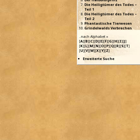
Die Heiligtümer des Todes –
Teil 1
Die Heiligtümer des Todes –
Teil 2
Phantastische Tierwesen
Grindelwalds Verbrechen
..nach Alphabet »
[
A
][
B
][
C
][
D
][
E
][
F
][
G
][
H
][
I
][
J
]
[
K
][
L
][
M
][
N
][
O
][
P
][
Q
][
R
][
S
][
T
]
[
U
][
V
][
W
][
X
][
Y
][
Z
]
Erweiterte Suche