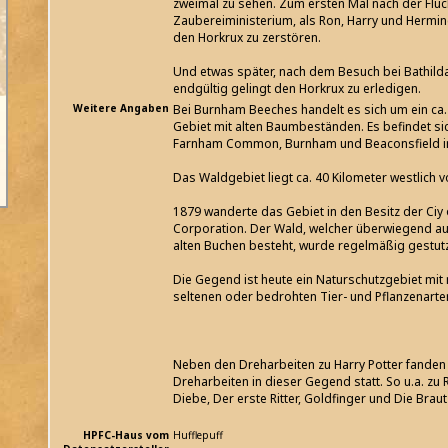
zweimal zu sehen. Zum ersten Mal nach der Flu
Zaubereiministerium, als Ron, Harry und Hermin
den Horkrux zu zerstören.
Und etwas später, nach dem Besuch bei Bathild
endgültig gelingt den Horkrux zu erledigen.
Weitere Angaben
Bei Burnham Beeches handelt es sich um ein ca
Gebiet mit alten Baumbeständen. Es befindet si
Farnham Common, Burnham und Beaconsfield i
Das Waldgebiet liegt ca. 40 Kilometer westlich 
1879 wanderte das Gebiet in den Besitz der Ciy
Corporation. Der Wald, welcher überwiegend au
alten Buchen besteht, wurde regelmäßig gestutz
Die Gegend ist heute ein Naturschutzgebiet mit
seltenen oder bedrohten Tier- und Pflanzenarte
Neben den Dreharbeiten zu Harry Potter fanden
Dreharbeiten in dieser Gegend statt. So u.a. zu
Diebe, Der erste Ritter, Goldfinger und Die Braut
HPFC-Haus vom
Hufflepuff