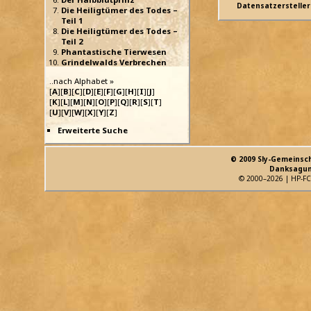
Datensatzersteller
Die Heiligtümer des Todes –
Teil 1
Die Heiligtümer des Todes –
Teil 2
Phantastische Tierwesen
Grindelwalds Verbrechen
..nach Alphabet »
[
A
][
B
][
C
][
D
][
E
][
F
][
G
][
H
][
I
][
J
]
[
K
][
L
][
M
][
N
][
O
][
P
][
Q
][
R
][
S
][
T
]
[
U
][
V
][
W
][
X
][
Y
][
Z
]
Erweiterte Suche
© 2009 Sly-Gemeinsc
Danksagun
© 2000–2026 | HP-FC