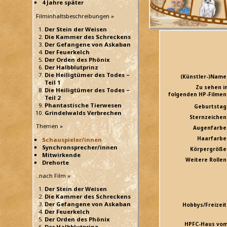
4 Jahre später
Filminhaltsbeschreibungen »
Der Stein der Weisen
Die Kammer des Schreckens
Der Gefangene von Askaban
Der Feuerkelch
Der Orden des Phönix
Der Halbblutprinz
Die Heiligtümer des Todes –
(Künstler-)Name
Teil 1
Zu sehen i
Die Heiligtümer des Todes –
folgenden HP-Filmen
Teil 2
Phantastische Tierwesen
Geburtstag
Grindelwalds Verbrechen
Sternzeichen
Themen »
Augenfarbe
Haarfarbe
Schauspieler/innen
Synchronsprecher/innen
Körpergröße
Mitwirkende
Weitere Rollen
Drehorte
..nach Film »
Der Stein der Weisen
Die Kammer des Schreckens
Der Gefangene von Askaban
Hobbys/Freizeit
Der Feuerkelch
Der Orden des Phönix
HPFC-Haus vo
Der Halbblutprinz