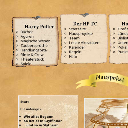
Der HP-FC
Ho
Harry Potter
Startseite
Große
Bücher
Hausprojekte
Lände
Figuren
Team
Biblio
Magische Wesen
Letzte Aktivitäten
Unterr
Zaubersprüche
Kalender
Poka
Handlungsorte
Regeln
Punkt
Filme & Crew
Hilfe
Theaterstück
Spiele
Start
Die Anfänge »
Wie alles Begann
So lief es in Gryffindor
...und so in Slytherin