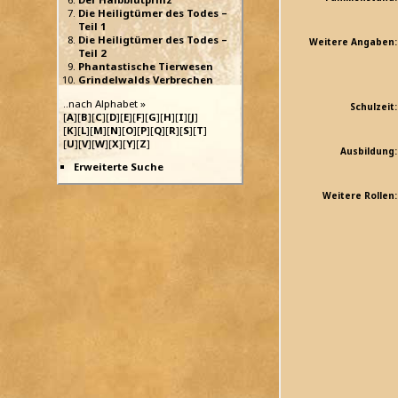
Die Heiligtümer des Todes –
Teil 1
Die Heiligtümer des Todes –
Weitere Angaben:
Teil 2
Phantastische Tierwesen
Grindelwalds Verbrechen
..nach Alphabet »
Schulzeit:
[
A
][
B
][
C
][
D
][
E
][
F
][
G
][
H
][
I
][
J
]
[
K
][
L
][
M
][
N
][
O
][
P
][
Q
][
R
][
S
][
T
]
[
U
][
V
][
W
][
X
][
Y
][
Z
]
Ausbildung:
Erweiterte Suche
Weitere Rollen: