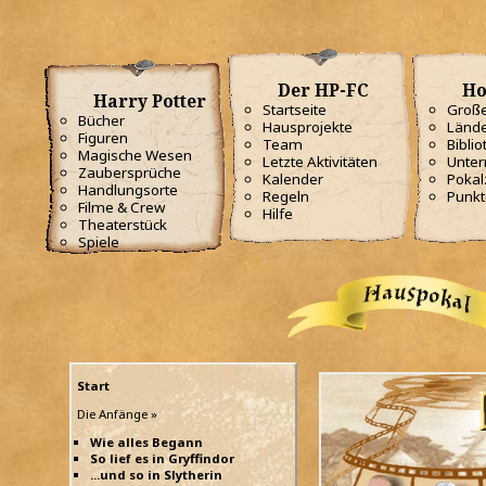
Der HP-FC
Ho
Harry Potter
Startseite
Große
Bücher
Hausprojekte
Lände
Figuren
Team
Biblio
Magische Wesen
Letzte Aktivitäten
Unterr
Zaubersprüche
Kalender
Poka
Handlungsorte
Regeln
Punkt
Filme & Crew
Hilfe
Theaterstück
Spiele
Start
Die Anfänge »
Wie alles Begann
So lief es in Gryffindor
...und so in Slytherin