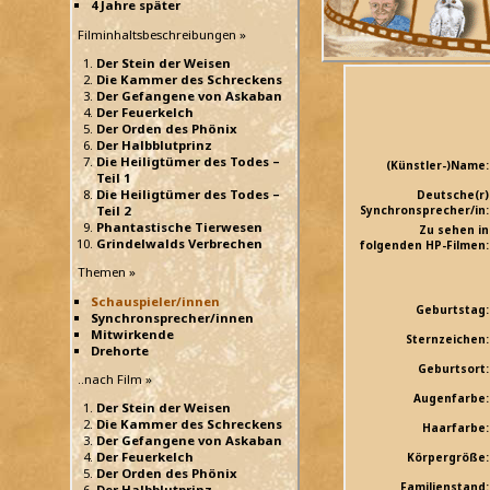
4 Jahre später
Filminhaltsbeschreibungen »
Der Stein der Weisen
Die Kammer des Schreckens
Der Gefangene von Askaban
Der Feuerkelch
Der Orden des Phönix
Der Halbblutprinz
Die Heiligtümer des Todes –
(Künstler-)Name:
Teil 1
Die Heiligtümer des Todes –
Deutsche(r)
Teil 2
Synchronsprecher/in:
Phantastische Tierwesen
Zu sehen in
Grindelwalds Verbrechen
folgenden HP-Filmen:
Themen »
Schauspieler/innen
Geburtstag:
Synchronsprecher/innen
Mitwirkende
Sternzeichen:
Drehorte
Geburtsort:
..nach Film »
Augenfarbe:
Der Stein der Weisen
Die Kammer des Schreckens
Haarfarbe:
Der Gefangene von Askaban
Der Feuerkelch
Körpergröße:
Der Orden des Phönix
Familienstand:
Der Halbblutprinz