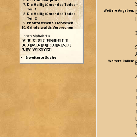
Die Heiligtümer des Todes –
Teil 1
Weitere Angaben:
Die Heiligtümer des Todes –
Teil 2
Phantastische Tierwesen
Grindelwalds Verbrechen
..nach Alphabet »
[
A
][
B
][
C
][
D
][
E
][
F
][
G
][
H
][
I
][
J
]
[
K
][
L
][
M
][
N
][
O
][
P
][
Q
][
R
][
S
][
T
]
[
U
][
V
][
W
][
X
][
Y
][
Z
]
Erweiterte Suche
Weitere Rollen: