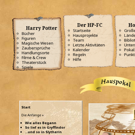
Der HP-FC
Ho
Harry Potter
Startseite
Große
Bücher
Hausprojekte
Lände
Figuren
Team
Biblio
Magische Wesen
Letzte Aktivitäten
Unterr
Zaubersprüche
Kalender
Poka
Handlungsorte
Regeln
Punkt
Filme & Crew
Hilfe
Theaterstück
Spiele
Start
Die Anfänge »
Wie alles Begann
So lief es in Gryffindor
...und so in Slytherin