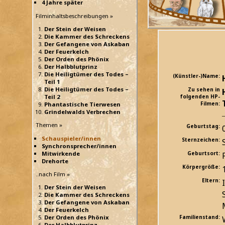
4 Jahre später
Filminhaltsbeschreibungen »
Der Stein der Weisen
Die Kammer des Schreckens
Der Gefangene von Askaban
Der Feuerkelch
Der Orden des Phönix
Der Halbblutprinz
Die Heiligtümer des Todes –
(Künstler-)Name:
Teil 1
Die Heiligtümer des Todes –
Zu sehen in
Teil 2
folgenden HP-
Filmen:
Phantastische Tierwesen
Grindelwalds Verbrechen
Themen »
Geburtstag:
Schauspieler/innen
Sternzeichen:
Synchronsprecher/innen
Mitwirkende
Geburtsort:
Drehorte
Körpergröße:
..nach Film »
Eltern:
Der Stein der Weisen
Die Kammer des Schreckens
Der Gefangene von Askaban
Der Feuerkelch
Der Orden des Phönix
Familienstand:
Der Halbblutprinz