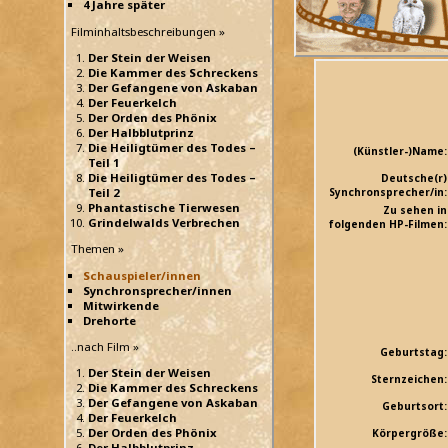
4 Jahre später
Filminhaltsbeschreibungen »
Der Stein der Weisen
Die Kammer des Schreckens
Der Gefangene von Askaban
Der Feuerkelch
Der Orden des Phönix
Der Halbblutprinz
Die Heiligtümer des Todes –
(Künstler-)Name:
Teil 1
Die Heiligtümer des Todes –
Deutsche(r)
Teil 2
Synchronsprecher/in:
Phantastische Tierwesen
Zu sehen in
Grindelwalds Verbrechen
folgenden HP-Filmen:
Themen »
Schauspieler/innen
Synchronsprecher/innen
Mitwirkende
Drehorte
..nach Film »
Geburtstag:
Der Stein der Weisen
Sternzeichen:
Die Kammer des Schreckens
Der Gefangene von Askaban
Geburtsort:
Der Feuerkelch
Der Orden des Phönix
Körpergröße:
Der Halbblutprinz