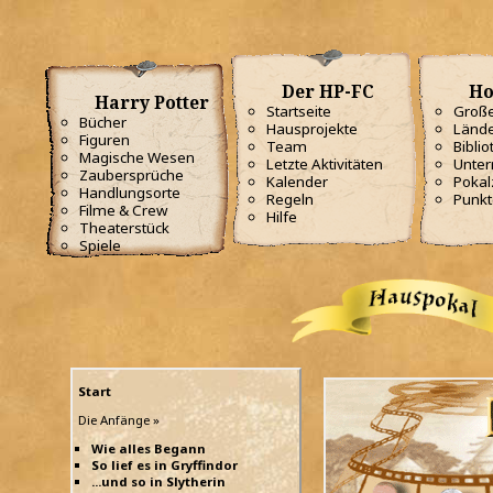
Der HP-FC
Ho
Harry Potter
Startseite
Große
Bücher
Hausprojekte
Lände
Figuren
Team
Biblio
Magische Wesen
Letzte Aktivitäten
Unterr
Zaubersprüche
Kalender
Poka
Handlungsorte
Regeln
Punkt
Filme & Crew
Hilfe
Theaterstück
Spiele
Start
Die Anfänge »
Wie alles Begann
So lief es in Gryffindor
...und so in Slytherin