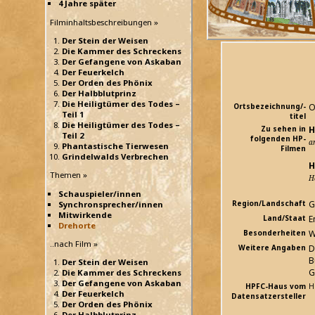
4 Jahre später
Filminhaltsbeschreibungen »
Der Stein der Weisen
Die Kammer des Schreckens
Der Gefangene von Askaban
Der Feuerkelch
Der Orden des Phönix
Der Halbblutprinz
Die Heiligtümer des Todes –
Ortsbezeichnung/-
O
Teil 1
titel
Die Heiligtümer des Todes –
Zu sehen in
H
Teil 2
folgenden HP-
a
Phantastische Tierwesen
Filmen
Grindelwalds Verbrechen
H
Themen »
H
Schauspieler/innen
Region/Landschaft
G
Synchronsprecher/innen
Mitwirkende
Land/Staat
E
Drehorte
Besonderheiten
W
..nach Film »
Weitere Angaben
D
B
Der Stein der Weisen
G
Die Kammer des Schreckens
Der Gefangene von Askaban
HPFC-Haus vom
H
Der Feuerkelch
Datensatzersteller
Der Orden des Phönix
Der Halbblutprinz