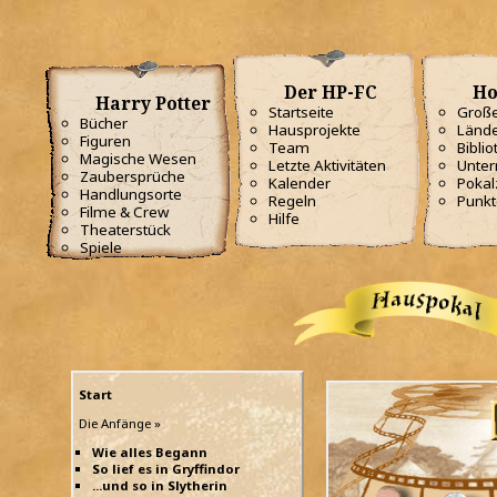
Der HP-FC
Ho
Harry Potter
Startseite
Große
Bücher
Hausprojekte
Lände
Figuren
Team
Biblio
Magische Wesen
Letzte Aktivitäten
Unterr
Zaubersprüche
Kalender
Poka
Handlungsorte
Regeln
Punkt
Filme & Crew
Hilfe
Theaterstück
Spiele
Start
Die Anfänge »
Wie alles Begann
So lief es in Gryffindor
...und so in Slytherin