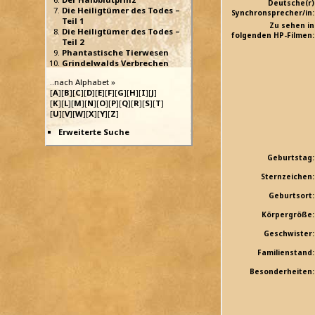
Deutsche(r)
Die Heiligtümer des Todes –
Synchronsprecher/in:
Teil 1
Zu sehen in
Die Heiligtümer des Todes –
folgenden HP-Filmen:
Teil 2
Phantastische Tierwesen
Grindelwalds Verbrechen
..nach Alphabet »
[
A
][
B
][
C
][
D
][
E
][
F
][
G
][
H
][
I
][
J
]
[
K
][
L
][
M
][
N
][
O
][
P
][
Q
][
R
][
S
][
T
]
[
U
][
V
][
W
][
X
][
Y
][
Z
]
Erweiterte Suche
Geburtstag:
Sternzeichen:
Geburtsort:
Körpergröße:
Geschwister:
Familienstand:
Besonderheiten: