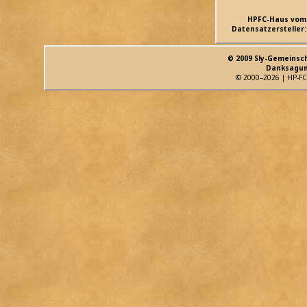
HPFC-Haus vom
Datensatzersteller:
© 2009 Sly-Gemeinsc
Danksagun
© 2000–2026 | HP-FC