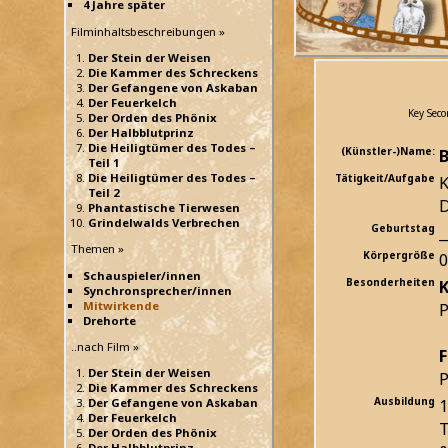
4 Jahre später
Filminhaltsbeschreibungen »
Der Stein der Weisen
Die Kammer des Schreckens
Der Gefangene von Askaban
Der Feuerkelch
Key Seco
Der Orden des Phönix
Der Halbblutprinz
Die Heiligtümer des Todes –
(Künstler-)Name:
Teil 1
Die Heiligtümer des Todes –
Tätigkeit/Aufgabe
K
Teil 2
D
Phantastische Tierwesen
Grindelwalds Verbrechen
Geburtstag
_
Themen »
Körpergröße
Schauspieler/innen
Besonderheiten
K
Synchronsprecher/innen
Mitwirkende
P
Drehorte
..nach Film »
F
Der Stein der Weisen
P
Die Kammer des Schreckens
Ausbildung
1
Der Gefangene von Askaban
Der Feuerkelch
T
Der Orden des Phönix
Der Halbblutprinz