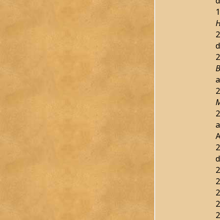
d
1
H
2
d
2
B
a
2
M
2
a
2
d
2
2
2
2
2