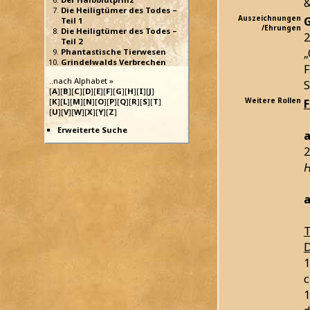
&
Die Heiligtümer des Todes –
Auszeichnungen
Teil 1
/Ehrungen
Die Heiligtümer des Todes –
2
Teil 2
„
Phantastische Tierwesen
Grindelwalds Verbrechen
F
..nach Alphabet »
S
[
A
][
B
][
C
][
D
][
E
][
F
][
G
][
H
][
I
][
J
]
Weitere Rollen
[
K
][
L
][
M
][
N
][
O
][
P
][
Q
][
R
][
S
][
T
]
[
U
][
V
][
W
][
X
][
Y
][
Z
]
Erweiterte Suche
a
2
H
a
T
D
1
1