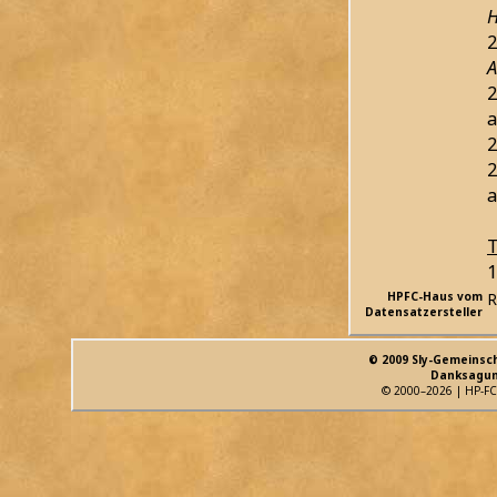
H
2
A
2
a
2
2
a
T
1
HPFC-Haus vom
R
Datensatzersteller
© 2009 Sly-Gemeinsc
Danksagun
© 2000–2026 | HP-FC