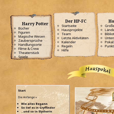
Der HP-FC
Ho
Harry Potter
Startseite
Große
Bücher
Hausprojekte
Lände
Figuren
Team
Biblio
Magische Wesen
Letzte Aktivitäten
Unterr
Zaubersprüche
Kalender
Poka
Handlungsorte
Regeln
Punkt
Filme & Crew
Hilfe
Theaterstück
Spiele
Start
Die Anfänge »
Wie alles Begann
So lief es in Gryffindor
...und so in Slytherin