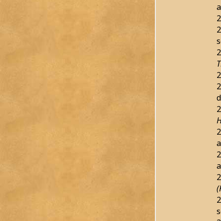
a
2
2
s
2
T
2
2
d
2
H
2
a
2
a
2
(
2
s