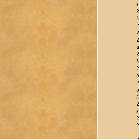
s
2
H
2
2
2
a
2
M
2
a
2
a
(
2
s
2
2
s