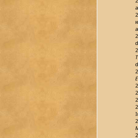
2
a
2
w
a
2
d
2
T
d
2
E
2
2
2
2
I
2
M
2