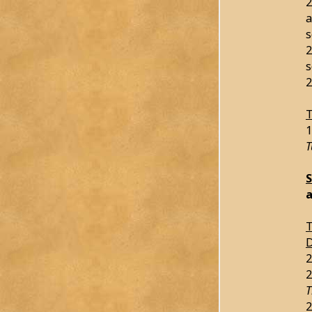
2
a
s
2
s
2
T
1
T
a
T
D
2
2
T
2