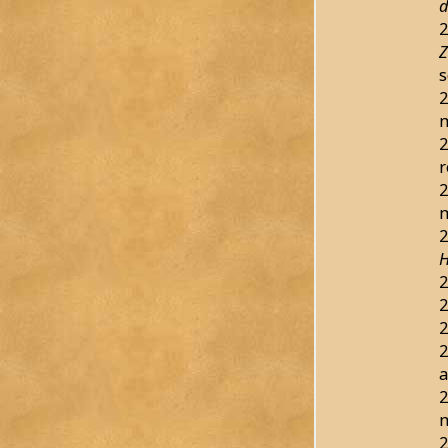
d
2
Z
s
2
2
r
2
2
H
2
2
2
2
a
2
2