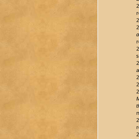
2
r
2
2
a
r
2
s
2
a
2
2
2
M
t
2
r
2