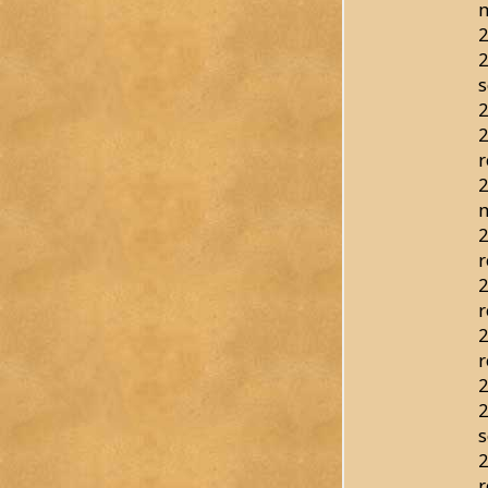
m
2
2
s
2
2
r
2
2
r
2
r
2
r
2
2
s
2
r