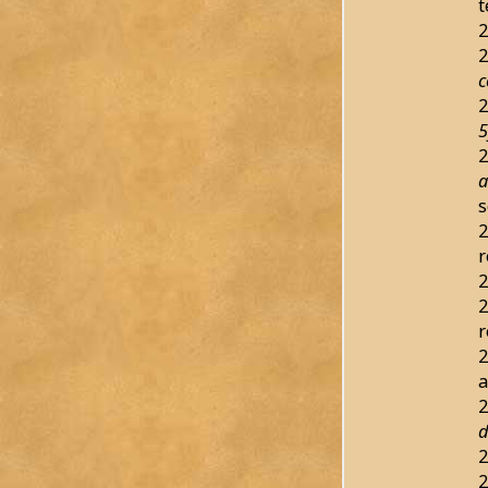
t
2
2
c
2
2
a
s
2
r
2
2
r
2
a
2
d
2
2