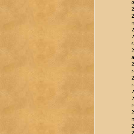
a
2
2
2
2
s
2
a
2
r
2
r
2
2
r
2
2
2