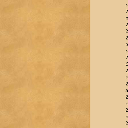
r
2
2
2
2
a
r
2
C
2
r
2
a
2
r
2
2