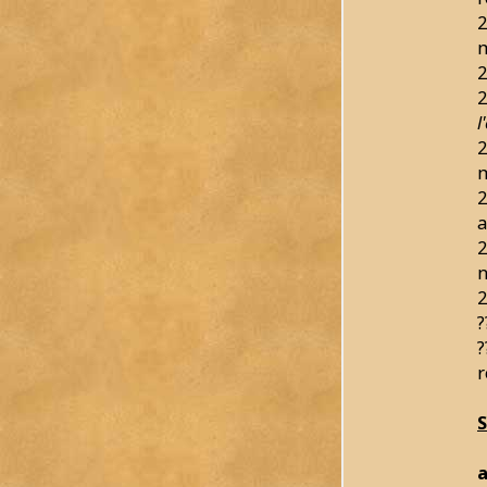
2
2
2
l
2
2
a
2
n
2
?
?
r
a