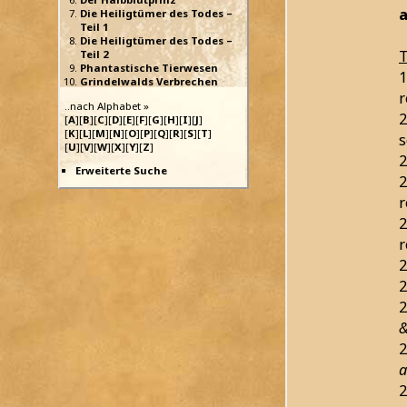
a
Die Heiligtümer des Todes –
Teil 1
Die Heiligtümer des Todes –
T
Teil 2
Phantastische Tierwesen
1
Grindelwalds Verbrechen
r
..nach Alphabet »
2
[
A
][
B
][
C
][
D
][
E
][
F
][
G
][
H
][
I
][
J
]
[
K
][
L
][
M
][
N
][
O
][
P
][
Q
][
R
][
S
][
T
]
s
[
U
][
V
][
W
][
X
][
Y
][
Z
]
2
Erweiterte Suche
2
r
2
r
2
2
2
&
2
a
2