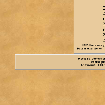
T
2
r
2
r
2
2
HPFC-Haus vom
G
Datensatzersteller
© 2009 Sly-Gemeinsc
Danksagun
© 2000–2026 | HP-FC