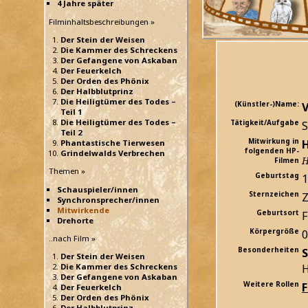
4 Jahre später
Filminhaltsbeschreibungen »
Der Stein der Weisen
Die Kammer des Schreckens
Der Gefangene von Askaban
Der Feuerkelch
Der Orden des Phönix
Der Halbblutprinz
Die Heiligtümer des Todes –
(Künstler-)Name:
V
Teil 1
Die Heiligtümer des Todes –
Tätigkeit/Aufgabe
S
Teil 2
Mitwirkung in
H
Phantastische Tierwesen
folgenden HP-
Grindelwalds Verbrechen
H
Filmen
Themen »
Geburtstag
1
Schauspieler/innen
Sternzeichen
Z
Synchronsprecher/innen
Mitwirkende
Geburtsort
F
Drehorte
Körpergröße
..nach Film »
Besonderheiten
S
Der Stein der Weisen
H
Die Kammer des Schreckens
Der Gefangene von Askaban
Weitere Rollen
Der Feuerkelch
Der Orden des Phönix
Der Halbblutprinz