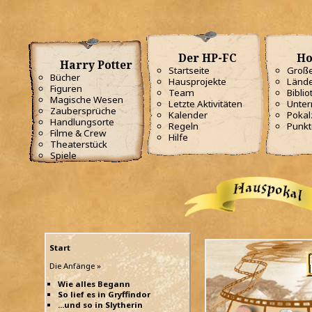
Der HP-FC
Ho
Harry Potter
Startseite
Große
Bücher
Hausprojekte
Lände
Figuren
Team
Biblio
Magische Wesen
Letzte Aktivitäten
Unterr
Zaubersprüche
Kalender
Poka
Handlungsorte
Regeln
Punkt
Filme & Crew
Hilfe
Theaterstück
Spiele
Start
Die Anfänge »
Wie alles Begann
So lief es in Gryffindor
...und so in Slytherin