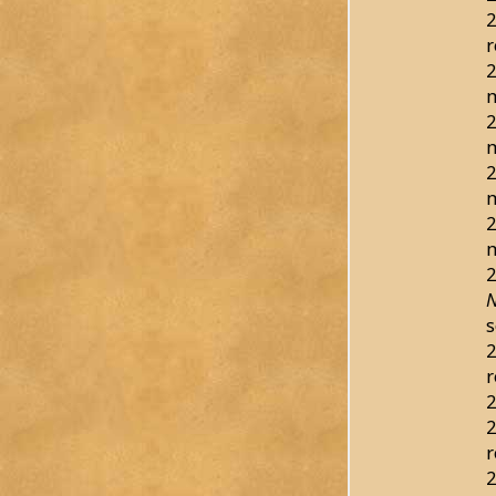
2
r
2
2
2
2
2
N
s
2
r
2
2
r
2