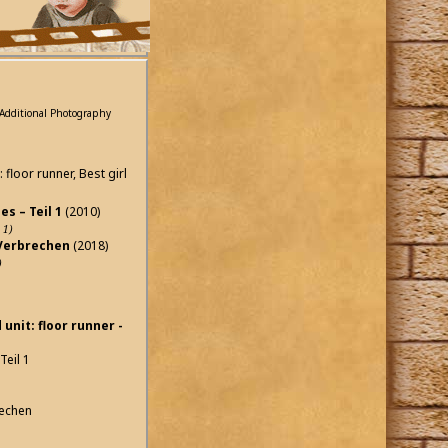
r: Additional Photography
 floor runner, Best girl
s – Teil 1
(2010)
 1)
 Verbrechen
(2018)
)
 unit: floor runner -
Teil 1
rechen