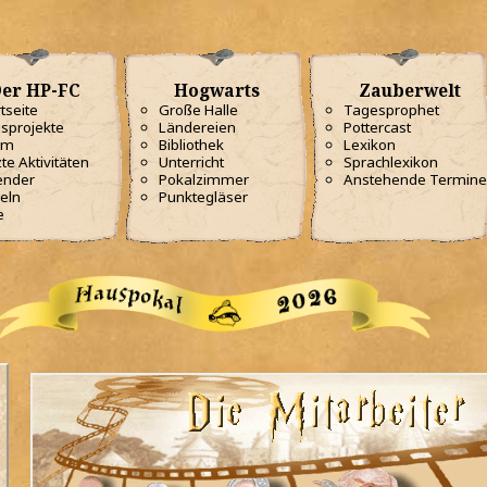
er HP-FC
Hogwarts
Zauberwelt
tseite
Große Halle
Tagesprophet
sprojekte
Ländereien
Pottercast
am
Bibliothek
Lexikon
te Aktivitäten
Unterricht
Sprachlexikon
ender
Pokalzimmer
Anstehende Termine
eln
Punktegläser
e