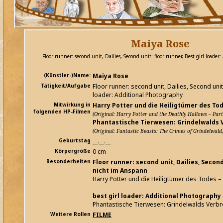
Maiya Rose
Floor runner: second unit, Dailies, Second unit: floor runner, Best girl loade
(Künstler-)Name:
Maiya Rose
Tätigkeit/Aufgabe
Floor runner: second unit, Dailies, Second unit:
loader: Additional Photography
Mitwirkung in
Harry Potter und die Heiligtümer des Tode
folgenden HP-Filmen
(Original: Harry Potter and the Deathly Hallows – Part
Phantastische Tierwesen: Grindelwalds
(Original: Fantastic Beasts: The Crimes of Grindelwald
Geburtstag
__.__.__
Körpergröße
0 cm
Besonderheiten
Floor runner: second unit, Dailies, Second
nicht im Anspann
Harry Potter und die Heiligtümer des Todes – 
best girl loader: Additional Photography
Phantastische Tierwesen: Grindelwalds Verb
Weitere Rollen
FILME