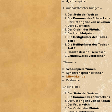
4 Jahre später
Filminhaltsbeschreibungen »
Der Stein der Weisen
Die Kammer des Schreckens
Der Gefangene von Askaban
Der Feuerkelch
Der Orden des Phönix
Der Halbblutprinz
Die Heiligtümer des Todes –
Teil 1
Die Heiligtümer des Todes –
Teil 2
Phantastische Tierwesen
Grindelwalds Verbrechen
Themen »
Schauspieler/innen
Synchronsprecher/innen
Mitwirkende
Drehorte
..nach Film »
Der Stein der Weisen
Die Kammer des Schreckens
Der Gefangene von Askaban
Der Feuerkelch
Der Orden des Phönix
Der Halbblutprinz