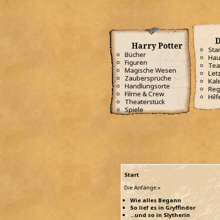
D
Harry Potter
Star
Bücher
Hau
Figuren
Te
Magische Wesen
Letz
Zaubersprüche
Kal
Handlungsorte
Reg
Filme & Crew
Hilf
Theaterstück
Spiele
Start
Die Anfänge »
Wie alles Begann
So lief es in Gryffindor
...und so in Slytherin