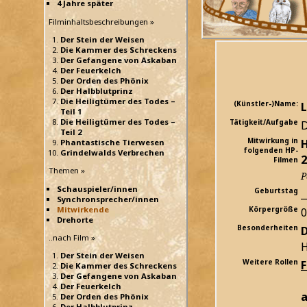
4 Jahre später
Filminhaltsbeschreibungen »
Der Stein der Weisen
Die Kammer des Schreckens
Der Gefangene von Askaban
Der Feuerkelch
Der Orden des Phönix
Der Halbblutprinz
Die Heiligtümer des Todes –
(Künstler-)Name:
L
Teil 1
Die Heiligtümer des Todes –
Tätigkeit/Aufgabe
D
Teil 2
Mitwirkung in
H
Phantastische Tierwesen
folgenden HP-
Grindelwalds Verbrechen
2
Filmen
Themen »
P
Schauspieler/innen
Geburtstag
_
Synchronsprecher/innen
Mitwirkende
Körpergröße
Drehorte
Besonderheiten
D
..nach Film »
H
Der Stein der Weisen
Weitere Rollen
Die Kammer des Schreckens
Der Gefangene von Askaban
Der Feuerkelch
a
Der Orden des Phönix
Der Halbblutprinz