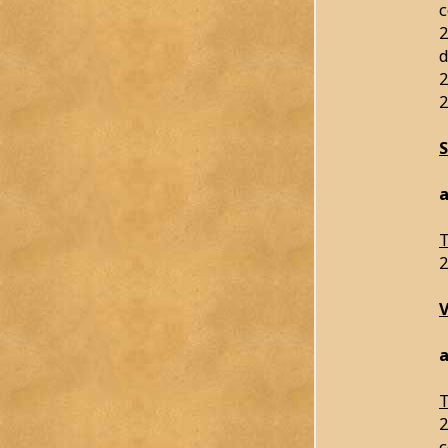
c
2
d
2
2
a
T
2
a
T
2
c