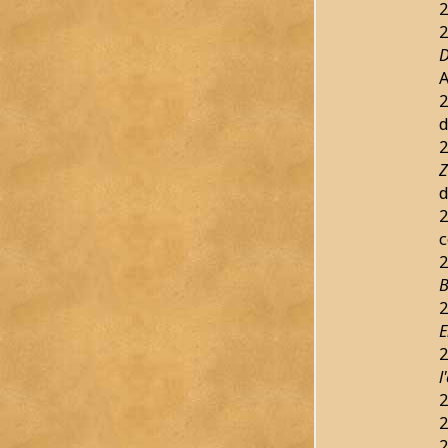
2
2
D
2
d
2
Z
d
2
c
2
B
2
E
2
l
2
2
2