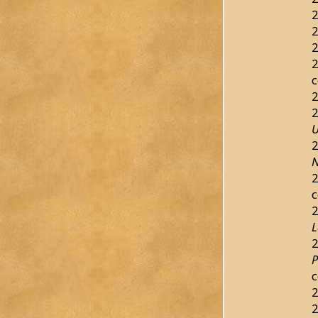
2
2
2
2
c
2
2
U
2
N
2
c
2
L
2
P
c
2
2