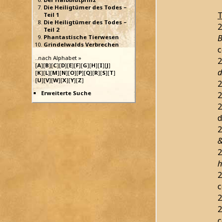
Die Heiligtümer des Todes –
T
Teil 1
Die Heiligtümer des Todes –
2
Teil 2
B
Phantastische Tierwesen
Grindelwalds Verbrechen
c
..nach Alphabet »
2
[
A
][
B
][
C
][
D
][
E
][
F
][
G
][
H
][
I
][
J
]
d
[
K
][
L
][
M
][
N
][
O
][
P
][
Q
][
R
][
S
][
T
]
[
U
][
V
][
W
][
X
][
Y
][
Z
]
2
Erweiterte Suche
2
2
d
2
&
2
h
2
c
2
2
c