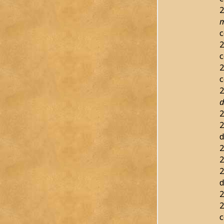
2
m
c
2
c
2
c
2
d
2
2
d
2
2
2
d
2
2
c