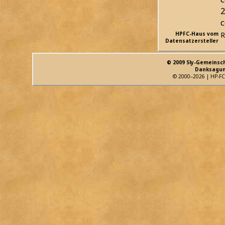
2
c
HPFC-Haus vom
R
Datensatzersteller
© 2009 Sly-Gemeinsc
Danksagun
© 2000–2026 | HP-FC