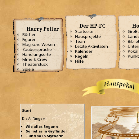
Der HP-FC
Ho
Harry Potter
Startseite
Große
Bücher
Hausprojekte
Lände
Figuren
Team
Biblio
Magische Wesen
Letzte Aktivitäten
Unterr
Zaubersprüche
Kalender
Poka
Handlungsorte
Regeln
Punkt
Filme & Crew
Hilfe
Theaterstück
Spiele
Start
Die Anfänge »
Wie alles Begann
So lief es in Gryffindor
...und so in Slytherin